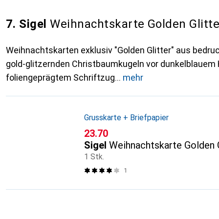
7. Sigel
Weihnachtskarte Golden Glitter
Weihnachtskarten exklusiv "Golden Glitter" aus bedr
gold-glitzernden Christbaumkugeln vor dunkelblauem 
foliengeprägtem Schriftzug
mehr
Grusskarte + Briefpapier
CHF
23.70
Sigel
Weihnachtskarte Golden G
1 Stk.
1