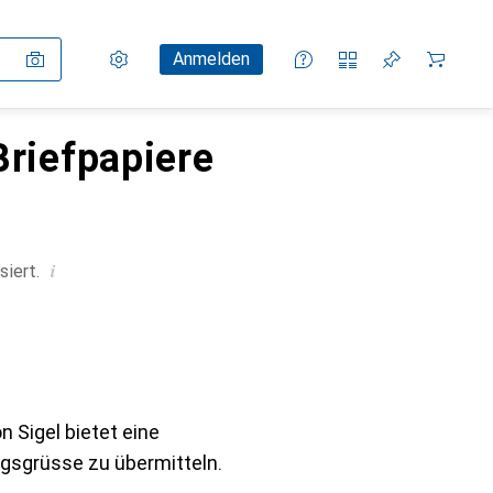
Einstellungen
Kundenkonto
Vergleichslisten
Merklisten
Warenkorb
Anmelden
Briefpapiere
i
siert.
 Sigel bietet eine
gsgrüsse zu übermitteln.