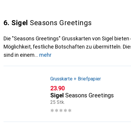
6. Sigel
Seasons Greetings
Die "Seasons Greetings" Grusskarten von Sigel biete
Möglichkeit, festliche Botschaften zu übermitteln. Di
sind in einem
mehr
Grusskarte + Briefpapier
CHF
23.90
Sigel
Seasons Greetings
25 Stk.