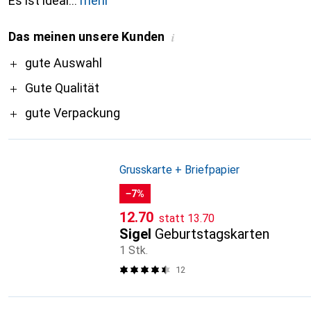
Es ist ideal
mehr
Das meinen unsere Kunden
i
Pro
gute Auswahl
Gute Qualität
gute Verpackung
Grusskarte + Briefpapier
−7%
CHF
CHF
12.70
statt
13.70
Sigel
Geburtstagskarten
1 Stk.
12