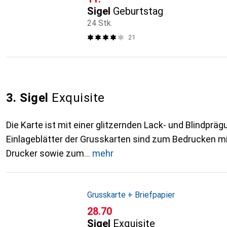
Sigel
Geburtstag
24 Stk.
21
3. Sigel
Exquisite
Die Karte ist mit einer glitzernden Lack- und Blindprä
Einlageblätter der Grusskarten sind zum Bedrucken mit
Drucker sowie zum
mehr
Grusskarte + Briefpapier
CHF
28.70
Sigel
Exquisite