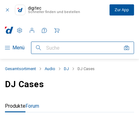
digitec
Zur App
Schneller finden und bestellen
Einstellungen
Kundenkonto
Vergleichslisten
Merklisten
Warenkorb
Navigation nach Kategorien
Menü
Suche
Gesamtsortiment
Audio
DJ
DJ Cases
DJ Cases
Produkte
Forum