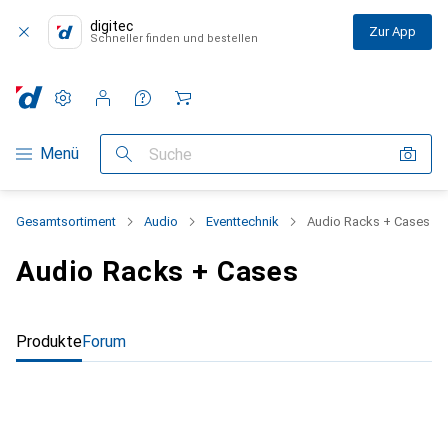
digitec
Zur App
Schneller finden und bestellen
Einstellungen
Kundenkonto
Vergleichslisten
Merklisten
Warenkorb
Navigation nach Kategorien
Menü
Suche
Gesamtsortiment
Audio
Eventtechnik
Audio Racks + Cases
Audio Racks + Cases
Produkte
Forum