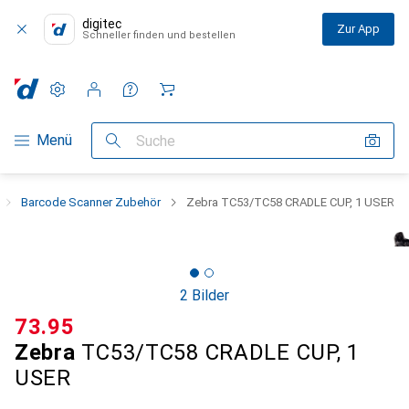
digitec
Zur App
Schneller finden und bestellen
Einstellungen
Kundenkonto
Vergleichslisten
Merklisten
Warenkorb
Navigation nach Kategorien
Menü
Suche
Barcode Scanner Zubehör
Zebra TC53/TC58 CRADLE CUP, 1 USER
2 Bilder
CHF
73.95
Zebra
TC53/TC58 CRADLE CUP, 1
USER