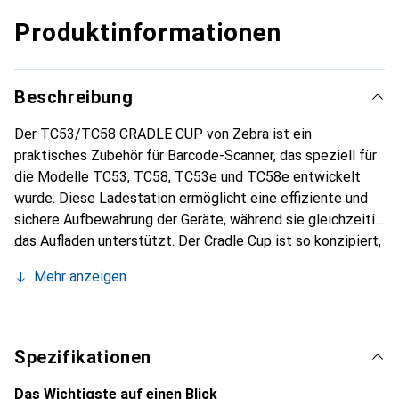
Produktinformationen
Beschreibung
Der TC53/TC58 CRADLE CUP von Zebra ist ein
praktisches Zubehör für Barcode-Scanner, das speziell für
die Modelle TC53, TC58, TC53e und TC58e entwickelt
wurde. Diese Ladestation ermöglicht eine effiziente und
sichere Aufbewahrung der Geräte, während sie gleichzeitig
das Aufladen unterstützt. Der Cradle Cup ist so konzipiert,
dass er eine einfache Handhabung und einen schnellen
Mehr anzeigen
Zugriff auf die Scanner gewährleistet. Mit einem
kompakten Design und einer benutzerfreundlichen
Schnittstelle ist dieser Cradle Cup eine ideale Lösung für
Unternehmen, die auf eine zuverlässige und funktionale
Spezifikationen
Aufbewahrung ihrer Barcode-Scanner angewiesen sind. Die
Kompatibilität mit mehreren Modellen macht ihn zu einer
Das Wichtigste auf einen Blick