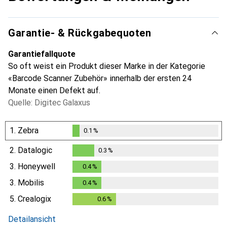
Garantie- & Rückgabequoten
Garantiefallquote
So oft weist ein Produkt dieser Marke in der Kategorie
«Barcode Scanner Zubehör» innerhalb der ersten 24
Monate einen Defekt auf.
Quelle: Digitec Galaxus
1.
Zebra
0.1
%
0.1
%
2.
Datalogic
0.3
%
0.3
%
3.
Honeywell
0.4
%
0.4
%
3.
Mobilis
0.4
%
0.4
%
5.
Crealogix
0.6
%
0.6
%
Detailansicht