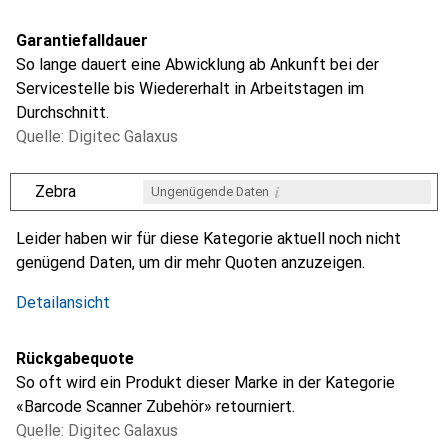
Garantiefalldauer
So lange dauert eine Abwicklung ab Ankunft bei der
Servicestelle bis Wiedererhalt in Arbeitstagen im
Durchschnitt.
Quelle: Digitec Galaxus
i
Zebra
Ungenügende Daten
i
i
i
i
Ungenügende Daten
Ungenügende Daten
Ungenügende Daten
Ungenügende Daten
Leider haben wir für diese Kategorie aktuell noch nicht
genügend Daten, um dir mehr Quoten anzuzeigen.
Detailansicht
Rückgabequote
So oft wird ein Produkt dieser Marke in der Kategorie
«Barcode Scanner Zubehör» retourniert.
Quelle: Digitec Galaxus