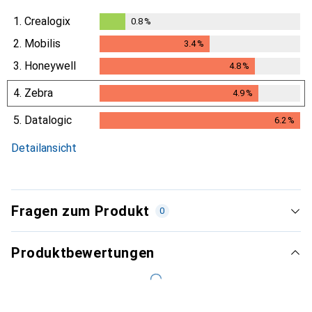
1.
Crealogix
0.8
%
0.8
%
2.
Mobilis
3.4
%
3.4
%
3.
Honeywell
4.8
%
4.8
%
4.
Zebra
4.9
%
4.9
%
5.
Datalogic
6.2
%
6.2
%
Detailansicht
Fragen zum Produkt
0
Produktbewertungen