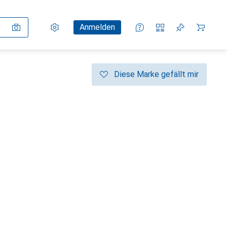
Einstellungen
Kundenkonto
Vergleichslisten
Merklisten
Warenkorb
Anmelden
Diese Marke gefällt mir