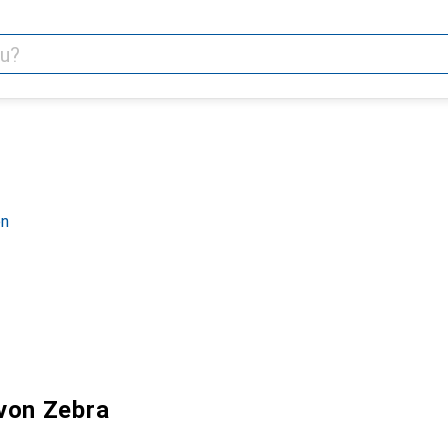
en
von Zebra