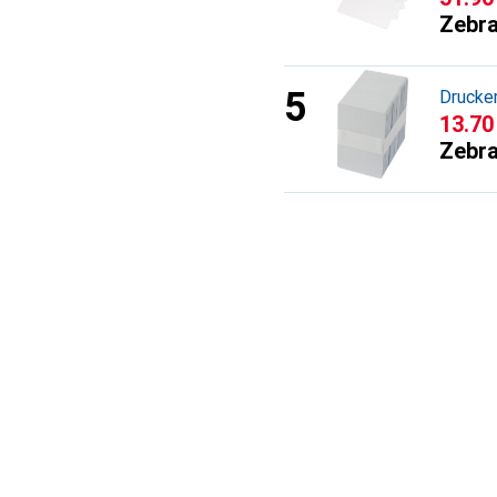
Zebr
Drucke
CHF
13.70
Zebr