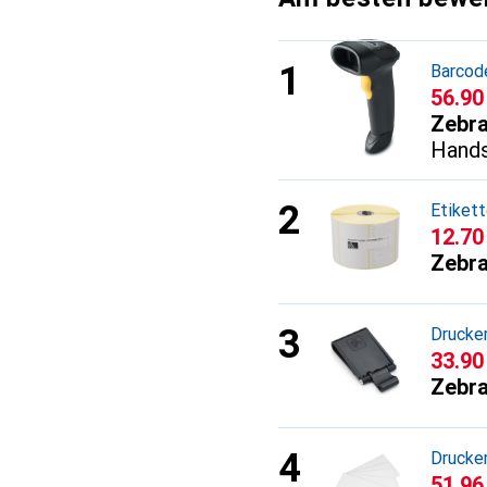
Barcod
CHF
56.90
Zebr
Hands
Etikett
CHF
12.70
Zebr
Drucke
CHF
33.90
Zebr
Drucke
CHF
51.96