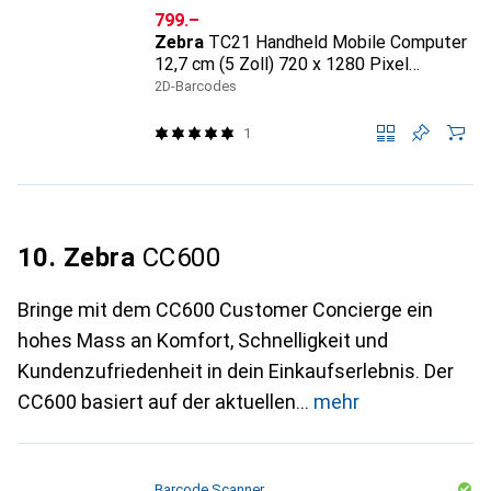
CHF
799.–
Zebra
TC21 Handheld Mobile Computer
12,7 cm (5 Zoll) 720 x 1280 Pixel
Touchscreen 236 g Schwarz
2D-Barcodes
1
10. Zebra
CC600
Bringe mit dem CC600 Customer Concierge ein
hohes Mass an Komfort, Schnelligkeit und
Kundenzufriedenheit in dein Einkaufserlebnis. Der
CC600 basiert auf der aktuellen
mehr
Barcode Scanner