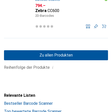
CHF
794.–
Zebra
CC600
2D-Barcodes
Zu allen Produkten
i
Reihenfolge der Produkte
Relevante Listen
Bestseller Barcode Scanner
Top bewertete Barcode Scanner