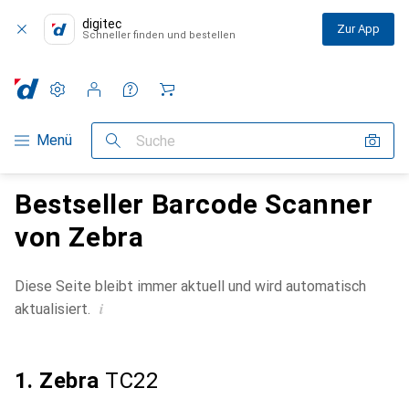
digitec
Zur App
Schneller finden und bestellen
Einstellungen
Kundenkonto
Vergleichslisten
Merklisten
Warenkorb
Navigation nach Kategorien
Menü
Suche
Bestseller Barcode Scanner
von Zebra
Diese Seite bleibt immer aktuell und wird automatisch
i
aktualisiert.
1. Zebra
TC22