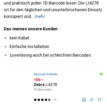
und praktisch jeden 1D-Barcode lesen. Der LI4278
ist für den täglichen und ununterbrochenen Einsatz
konzipiert und
mehr
Das meinen unsere Kunden
i
Pro
kein Kabel
Einfache Installation
zuverlässig auch bei schlechten Barcodes
Barcode Scanner
CHF
189.–
Zebra
Li4278
1D-Barcodes
15