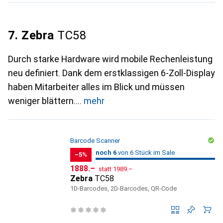
7. Zebra
TC58
Durch starke Hardware wird mobile Rechenleistung
neu definiert. Dank dem erstklassigen 6-Zoll-Display
haben Mitarbeiter alles im Blick und müssen
weniger blättern.
mehr
Barcode Scanner
6
6
noch 6
/ 6
/ 6 im Sale
von 6 Stück im Sale
−5%
CHF
CHF
1888.–
statt
1989.–
Zebra
TC58
1D-Barcodes, 2D-Barcodes, QR-Code