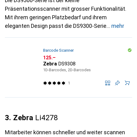
Die DS9300-Serie ist der kleine
Präsentationsscanner mit grosser Funktionalität.
Mit ihrem geringen Platzbedarf und ihrem
eleganten Design passt die DS9300-Serie
mehr
Barcode Scanner
CHF
125.–
Zebra
DS9308
1D-Barcodes, 2D-Barcodes
1
3. Zebra
Li4278
Mitarbeiter können schneller und weiter scannen