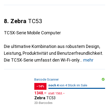
8. Zebra
TC53
TC5X-Serie Mobile Computer
Die ultimative Kombination aus robustem Design,
Leistung, Produktivität und Benutzerfreundlichkeit.
Die TC5X-Serie umfasst den Wi-Fi-only
mehr
Barcode Scanner
4
4
noch 4
/ 4
/ 4 im Sale
von 4 Stück im Sale
−14%
CHF
CHF
1348.–
statt
1563.–
Zebra
TC53
2D-Barcodes