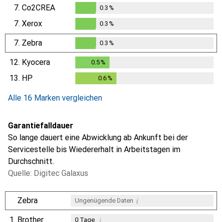
7.
Co2CREA
0.3
%
0.3
%
7.
Xerox
0.3
%
0.3
%
7.
Zebra
0.3
%
0.3
%
12.
Kyocera
0.5
%
0.5
%
13.
HP
0.6
%
0.6
%
Alle 16 Marken vergleichen
Garantiefalldauer
So lange dauert eine Abwicklung ab Ankunft bei der
Servicestelle bis Wiedererhalt in Arbeitstagen im
Durchschnitt.
Quelle: Digitec Galaxus
i
Zebra
Ungenügende Daten
1.
Brother
i
0
Tage