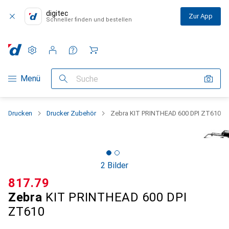
digitec
Zur App
Schneller finden und bestellen
Einstellungen
Kundenkonto
Vergleichslisten
Merklisten
Warenkorb
Navigation nach Kategorien
Menü
Suche
Drucken
Drucker Zubehör
Zebra KIT PRINTHEAD 600 DPI ZT610
2 Bilder
CHF
817.79
Zebra
KIT PRINTHEAD 600 DPI
ZT610