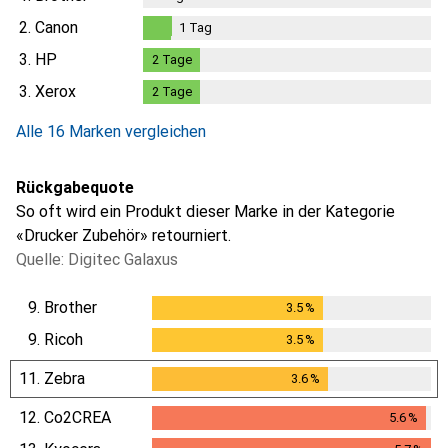
2.
Canon
1
Tag
1
Tag
3.
HP
2
Tage
2
Tage
3.
Xerox
2
Tage
2
Tage
Alle 16 Marken vergleichen
Rückgabequote
So oft wird ein Produkt dieser Marke in der Kategorie
«Drucker Zubehör» retourniert.
Quelle: Digitec Galaxus
9.
Brother
3.5
%
3.5
%
9.
Ricoh
3.5
%
3.5
%
11.
Zebra
3.6
%
3.6
%
12.
Co2CREA
5.6
%
5.6
%