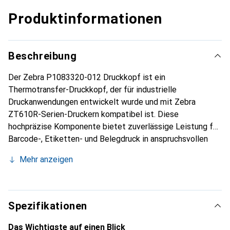
Produktinformationen
Beschreibung
Der Zebra P1083320-012 Druckkopf ist ein
Thermotransfer-Druckkopf, der für industrielle
Druckanwendungen entwickelt wurde und mit Zebra
ZT610R-Serien-Druckern kompatibel ist. Diese
hochpräzise Komponente bietet zuverlässige Leistung für
Barcode-, Etiketten- und Belegdruck in anspruchsvollen
Umgebungen. Aus langlebigen Materialien gefertigt,
Mehr anzeigen
gewährleistet der Druckkopf eine gleichbleibende
Druckqualität über verschiedene Medientypen hinweg,
einschliesslich synthetischer Etiketten, Papieranhänger
und Armbänder. Mit einer für klare, scannfähige Codes
Spezifikationen
optimierten Druckauflösung unterstützt er sowohl
Thermotransfer- als auch Direktthermie-Druckverfahren.
Das Wichtigste auf einen Blick