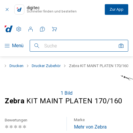
digitec
Zur App
Schneller finden und bestellen
Einstellungen
Kundenkonto
Vergleichslisten
Merklisten
Warenkorb
Navigation nach Kategorien
Menü
Suche
r
Drucken
Drucker Zubehör
Zebra KIT MAINT PLATEN 170/160
1 Bild
Zebra
KIT MAINT PLATEN 170/160
Marke
Bewertungen
Mehr von Zebra