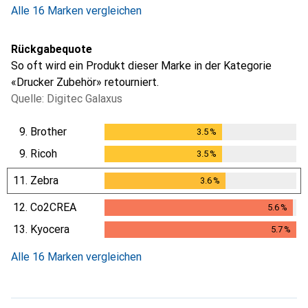
Alle 16 Marken vergleichen
Rückgabequote
So oft wird ein Produkt dieser Marke in der Kategorie
«Drucker Zubehör» retourniert.
Quelle: Digitec Galaxus
9.
Brother
3.5
%
3.5
%
9.
Ricoh
3.5
%
3.5
%
11.
Zebra
3.6
%
3.6
%
12.
Co2CREA
5.6
%
5.6
%
13.
Kyocera
5.7
%
5.7
%
Alle 16 Marken vergleichen