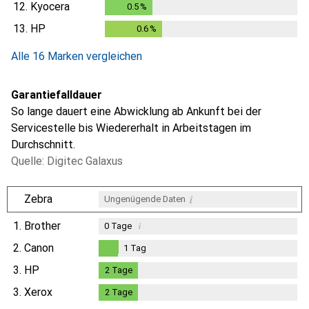
12.
Kyocera
0.5
%
0.5
%
13.
HP
0.6
%
0.6
%
Alle 16 Marken vergleichen
Garantiefalldauer
So lange dauert eine Abwicklung ab Ankunft bei der
Servicestelle bis Wiedererhalt in Arbeitstagen im
Durchschnitt.
Quelle: Digitec Galaxus
i
Zebra
Ungenügende Daten
1.
Brother
i
0
Tage
2.
Canon
1
Tag
1
Tag
3.
HP
2
Tage
2
Tage
3.
Xerox
2
Tage
2
Tage