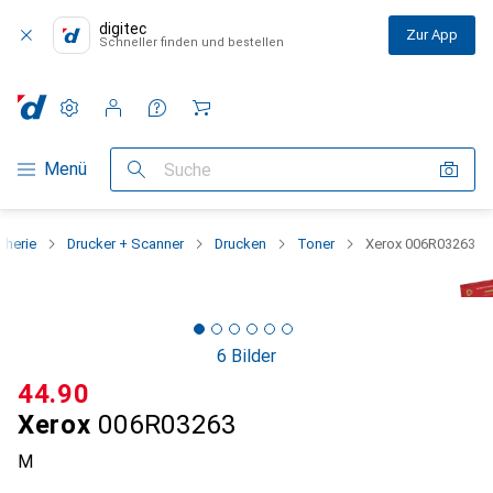
digitec
Zur App
Schneller finden und bestellen
Einstellungen
Kundenkonto
Vergleichslisten
Merklisten
Warenkorb
Navigation nach Kategorien
Menü
Suche
pherie
Drucker + Scanner
Drucken
Toner
Xerox 006R03263
6 Bilder
CHF
44.90
Xerox
006R03263
M