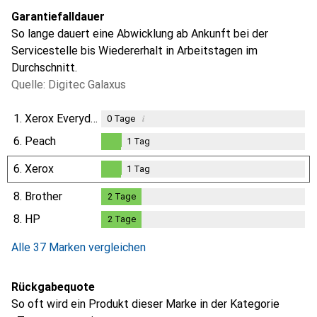
Garantiefalldauer
So lange dauert eine Abwicklung ab Ankunft bei der
Servicestelle bis Wiedererhalt in Arbeitstagen im
Durchschnitt.
Quelle: Digitec Galaxus
1.
Xerox Everyday
i
0
Tage
6.
Peach
1
Tag
1
Tag
6.
Xerox
1
Tag
1
Tag
8.
Brother
2
Tage
2
Tage
8.
HP
2
Tage
2
Tage
Alle 37 Marken vergleichen
Rückgabequote
So oft wird ein Produkt dieser Marke in der Kategorie