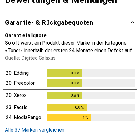
Garantie- & Rückgabequoten
Garantiefallquote
So oft weist ein Produkt dieser Marke in der Kategorie
«Toner» innerhalb der ersten 24 Monate einen Defekt auf.
Quelle: Digitec Galaxus
20.
Edding
0.8
%
0.8
%
20.
Freecolor
0.8
%
0.8
%
20.
Xerox
0.8
%
0.8
%
23.
Factis
0.9
%
0.9
%
24.
MediaRange
1
%
1
%
Alle 37 Marken vergleichen