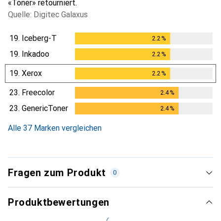
«Toner» retourniert.
Quelle: Digitec Galaxus
19.
Iceberg-T
2.2
%
2.2
%
19.
Inkadoo
2.2
%
2.2
%
19.
Xerox
2.2
%
2.2
%
23.
Freecolor
2.4
%
2.4
%
23.
GenericToner
2.4
%
2.4
%
Alle 37 Marken vergleichen
Fragen zum Produkt
0
Produktbewertungen