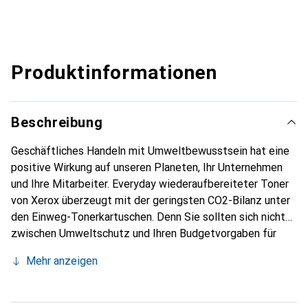
Produktinformationen
Beschreibung
Geschäftliches Handeln mit Umweltbewusstsein hat eine
positive Wirkung auf unseren Planeten, Ihr Unternehmen
und Ihre Mitarbeiter. Everyday wiederaufbereiteter Toner
von Xerox überzeugt mit der geringsten CO2-Bilanz unter
den Einweg-Tonerkartuschen. Denn Sie sollten sich nicht
zwischen Umweltschutz und Ihren Budgetvorgaben für
Toner entscheiden müssen. Noch dazu profitieren Sie von
Mehr anzeigen
erstklassiger Xerox-Qualität mit ökologischer
Verantwortung, ganz gleich, welchen Drucker Sie besitzen.
Er ist mit den gängigsten Druckermarken kompatibel.