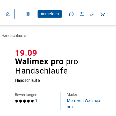
Einstellungen
Kundenkonto
Vergleichslisten
Merklisten
Warenkorb
Anmelden
o Handschlaufe
CHF
19.09
Walimex pro
pro
Handschlaufe
Handschlaufe
Marke
Bewertungen
Mehr von Walimex
1
pro