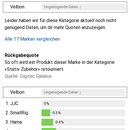
i
Velbon
Ungenügende Daten
i
i
i
i
Ungenügende Daten
Ungenügende Daten
Ungenügende Daten
Ungenügende Daten
Leider haben wir für diese Kategorie aktuell noch nicht
genügend Daten, um dir mehr Quoten anzuzeigen.
Alle 17 Marken vergleichen
Rückgabequote
So oft wird ein Produkt dieser Marke in der Kategorie
«Stativ Zubehör» retourniert.
Quelle: Digitec Galaxus
i
Velbon
Ungenügende Daten
1.
JJC
0
%
2.
SmallRig
0.3
%
0.3
%
3.
Hama
0.4
%
0.4
%