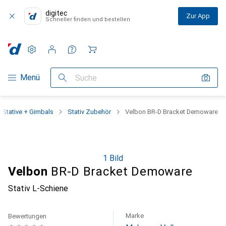
digitec
Zur App
Schneller finden und bestellen
Einstellungen
Kundenkonto
Vergleichslisten
Merklisten
Warenkorb
Navigation nach Kategorien
Menü
Suche
Stative + Gimbals
Stativ Zubehör
Velbon BR-D Bracket Demoware
1 Bild
Velbon
BR-D Bracket Demoware
Stativ L-Schiene
Marke
Bewertungen