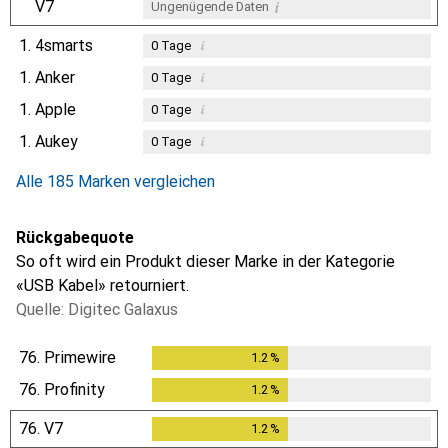
i
V7
Ungenügende Daten
1.
4smarts
i
0
Tage
1.
Anker
i
0
Tage
1.
Apple
i
0
Tage
1.
Aukey
i
0
Tage
Alle 185 Marken vergleichen
Rückgabequote
So oft wird ein Produkt dieser Marke in der Kategorie
«USB Kabel» retourniert.
Quelle: Digitec Galaxus
76.
Primewire
1.2
%
1.2
%
76.
Profinity
1.2
%
1.2
%
76.
V7
1.2
%
1.2
%