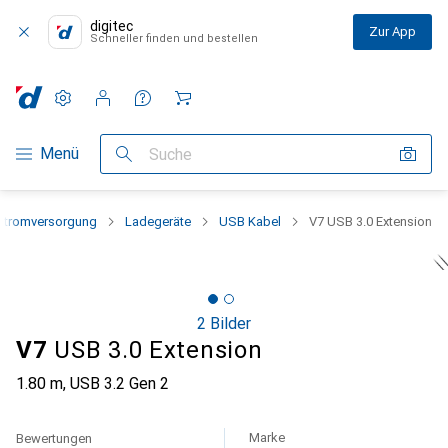
digitec
Zur App
Schneller finden und bestellen
Einstellungen
Kundenkonto
Vergleichslisten
Merklisten
Warenkorb
Navigation nach Kategorien
Menü
Suche
Stromversorgung
Ladegeräte
USB Kabel
V7 USB 3.0 Extension
2 Bilder
V7
USB 3.0 Extension
1.80 m, USB 3.2 Gen 2
Marke
Bewertungen