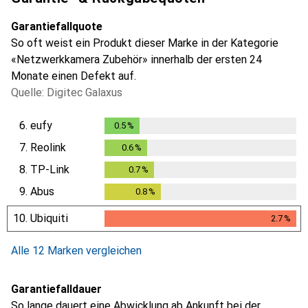
Garantiefallquote
So oft weist ein Produkt dieser Marke in der Kategorie
«Netzwerkkamera Zubehör» innerhalb der ersten 24
Monate einen Defekt auf.
Quelle: Digitec Galaxus
6.
eufy
0.5
%
0.5
%
7.
Reolink
0.6
%
0.6
%
8.
TP-Link
0.7
%
0.7
%
9.
Abus
0.8
%
0.8
%
10.
Ubiquiti
2.7
%
2.7
%
Alle 12 Marken vergleichen
Garantiefalldauer
So lange dauert eine Abwicklung ab Ankunft bei der