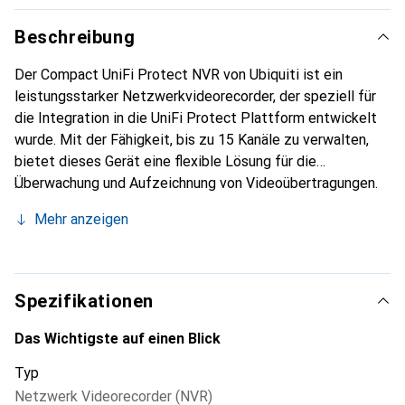
Beschreibung
Der Compact UniFi Protect NVR von Ubiquiti ist ein
leistungsstarker Netzwerkvideorecorder, der speziell für
die Integration in die UniFi Protect Plattform entwickelt
wurde. Mit der Fähigkeit, bis zu 15 Kanäle zu verwalten,
bietet dieses Gerät eine flexible Lösung für die
Überwachung und Aufzeichnung von Videoübertragungen.
Der NVR ist in einem kompakten Desktop-Gehäuse
Mehr anzeigen
untergebracht und verfügt über einen Laufwerksschacht
für eine 3,5-Zoll-Festplatte, was eine einfache
Erweiterung des Speicherplatzes ermöglicht. Die
Benutzerfreundlichkeit und die nahtlose Integration in
Spezifikationen
bestehende Ubiquiti-Systeme machen ihn zu einer idealen
Wahl für sowohl private als auch geschäftliche
Das Wichtigste auf einen Blick
Anwendungen. Der Compact UniFi Protect NVR ist in
Typ
Vietnam hergestellt und bietet eine zuverlässige Leistung
Netzwerk Videorecorder (NVR)
für alle Ihre Überwachungsbedürfnisse.