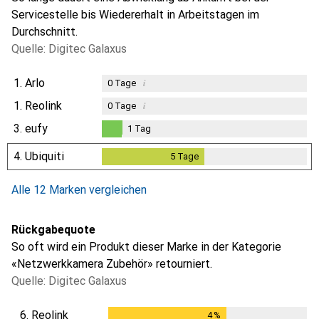
Servicestelle bis Wiedererhalt in Arbeitstagen im
Durchschnitt.
Quelle: Digitec Galaxus
1.
Arlo
i
0
Tage
1.
Reolink
i
0
Tage
3.
eufy
1
Tag
1
Tag
4.
Ubiquiti
5
Tage
5
Tage
Alle 12 Marken vergleichen
Rückgabequote
So oft wird ein Produkt dieser Marke in der Kategorie
«Netzwerkkamera Zubehör» retourniert.
Quelle: Digitec Galaxus
6.
Reolink
4
%
4
%