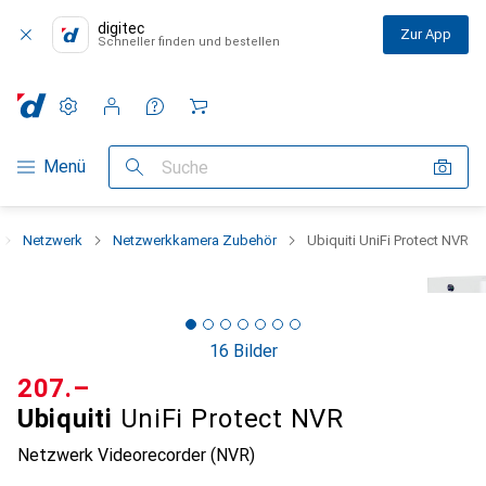
digitec
Zur App
Schneller finden und bestellen
Einstellungen
Kundenkonto
Vergleichslisten
Merklisten
Warenkorb
Navigation nach Kategorien
Menü
Suche
Netzwerk
Netzwerkkamera Zubehör
Ubiquiti UniFi Protect NVR
16 Bilder
CHF
207.–
Ubiquiti
UniFi Protect NVR
Netzwerk Videorecorder (NVR)