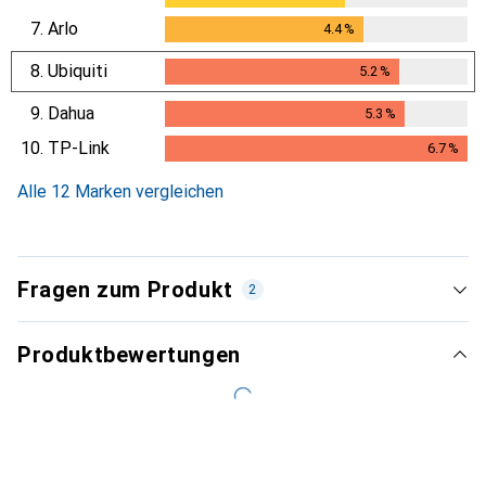
7.
Arlo
4.4
%
4.4
%
8.
Ubiquiti
5.2
%
5.2
%
9.
Dahua
5.3
%
5.3
%
10.
TP-Link
6.7
%
6.7
%
Alle 12 Marken vergleichen
Fragen zum Produkt
2
Produktbewertungen