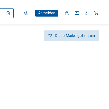
Einstellungen
Kundenkonto
Vergleichslisten
Merklisten
Warenkorb
Anmelden
Diese Marke gefällt mir