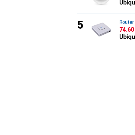
Ubiqu
Router
CHF
74.60
Ubiqu