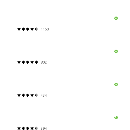
1160
802
434
394