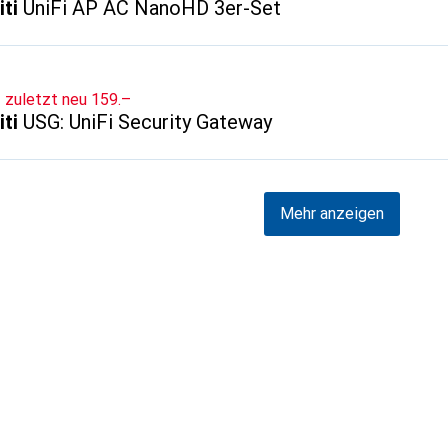
iti
UniFi AP AC NanoHD 3er-Set
CHF
zuletzt neu
159.–
iti
USG: UniFi Security Gateway
Mehr anzeigen