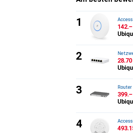
Access
CHF
142.–
Ubiqu
Netzwe
CHF
28.70
Ubiqu
Router
CHF
399.–
Ubiqu
Access
CHF
493.1