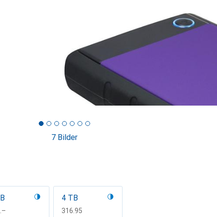
7 Bilder
TB
4 TB
F
.–
CHF
316.95