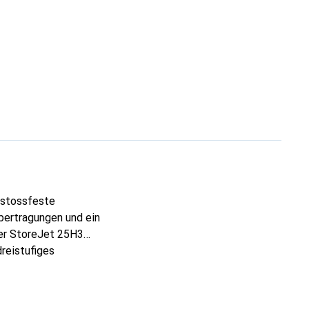
 stossfeste
übertragungen und ein
der StoreJet 25H3
dreistufiges
auf dem Laufwerk
asst ein
n verstärktes