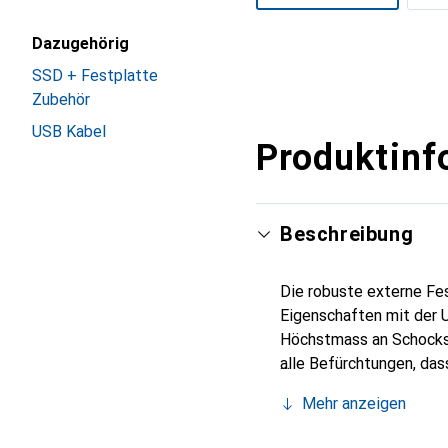
Mehr anzeigen
Dazugehörig
SSD + Festplatte
Zubehör
USB Kabel
Produktinf
Beschreibung
Die robuste externe Fe
Eigenschaften mit der U
Höchstmass an Schocksc
alle Befürchtungen, das
Stossschutzsystem, das
Mehr anzeigen
gespeicherten Daten vo
Silikonkautschukgehäus