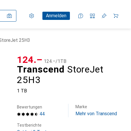
Einstellungen
Kundenkonto
Vergleichslisten
Merklisten
Warenkorb
Anmelden
StoreJet 25H3
CHF
124.–
CHF
124.–
/
1TB
Transcend
StoreJet
25H3
1 TB
Marke
Bewertungen
Mehr von Transcend
44
Testberichte