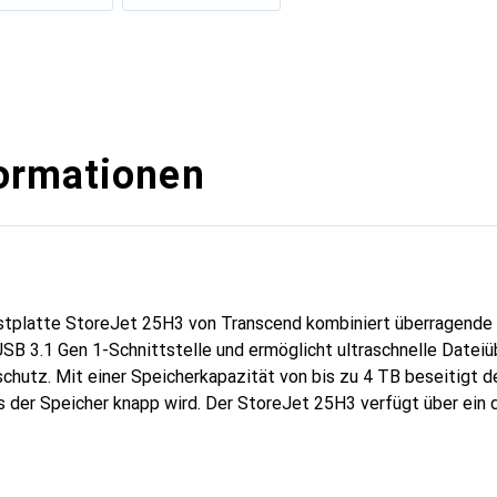
ormationen
stplatte StoreJet 25H3 von Transcend kombiniert überragende
SB 3.1 Gen 1-Schnittstelle und ermöglicht ultraschnelle Datei
hutz. Mit einer Speicherkapazität von bis zu 4 TB beseitigt 
s der Speicher knapp wird. Der StoreJet 25H3 verfügt über ein 
 die US-amerikanischen Drop-Test-Standards erfüllt, um die 
llständig zu schützen. Das dreistufige Stossschutzsystem umf
e, einen internen stossdämpfenden Aufhängungsdämpfer und ei