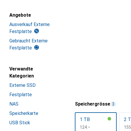
Angebote
Ausverkauf Externe
Festplatte
Gebraucht Externe
Festplatte
Verwandte
Kategorien
Externe SSD
Festplatte
NAS
Speichergrösse
3
Speicherkarte
1 TB
2 
USB Stick
CHF
124.–
CH
155