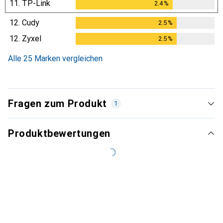
11.
TP-Link
2.4
%
2.4
%
12.
Cudy
2.5
%
2.5
%
12.
Zyxel
2.5
%
2.5
%
Alle 25 Marken vergleichen
Fragen zum Produkt
1
Produktbewertungen