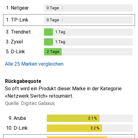
1.
Netgear
i
0
Tage
1.
TP-Link
i
0
Tage
3.
Trendnet
1
Tag
1
Tag
3.
Zyxel
1
Tag
1
Tag
5.
D-Link
2
Tage
2
Tage
Alle 25 Marken vergleichen
Rückgabequote
So oft wird ein Produkt dieser Marke in der Kategorie
«Netzwerk Switch» retourniert.
Quelle: Digitec Galaxus
9.
Aruba
2.1
%
2.1
%
10.
D-Link
2.2
%
2.2
%