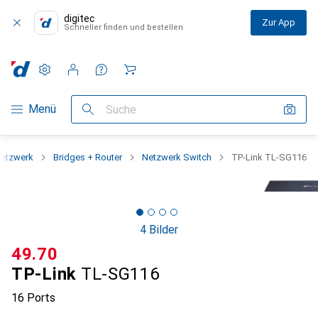
digitec
Zur App
Schneller finden und bestellen
Einstellungen
Kundenkonto
Vergleichslisten
Merklisten
Warenkorb
Navigation nach Kategorien
Menü
Suche
etzwerk
Bridges + Router
Netzwerk Switch
TP-Link TL-SG116
4 Bilder
CHF
49.70
TP-Link
TL-SG116
16 Ports