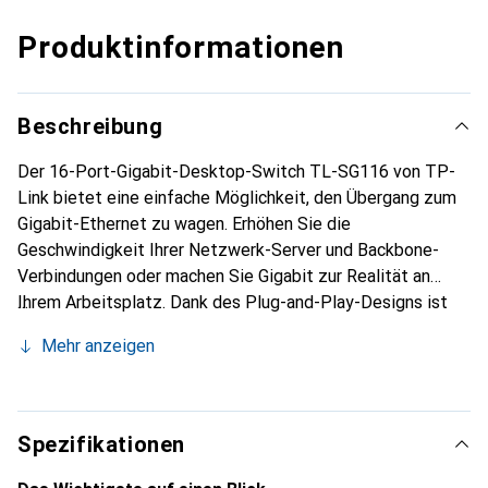
Produktinformationen
Beschreibung
Der 16-Port-Gigabit-Desktop-Switch TL-SG116 von TP-
Link bietet eine einfache Möglichkeit, den Übergang zum
Gigabit-Ethernet zu wagen. Erhöhen Sie die
Geschwindigkeit Ihrer Netzwerk-Server und Backbone-
Verbindungen oder machen Sie Gigabit zur Realität an
Ihrem Arbeitsplatz. Dank des Plug-and-Play-Designs ist
keine Konfiguration notwendig. Ausserdem ist der TL-
Mehr anzeigen
SG116 für einen geringeren Stromverbrauch ausgelegt. Mit
der innovativen, energieeffizienten Technik sparen Sie
Energie, womit dieses Gerät auch eine umweltfreundliche
Lösung für Ihr Heim- und Büronetzwerk ist.
Spezifikationen