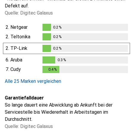
Defekt auf.
Quelle: Digitec Galaxus
2.
Netgear
0.2
%
0.2
%
2.
Teltonika
0.2
%
0.2
%
2.
TP-Link
0.2
%
0.2
%
6.
Aruba
0.3
%
0.3
%
7.
Cudy
0.4
%
0.4
%
Alle 25 Marken vergleichen
Garantiefalldauer
So lange dauert eine Abwicklung ab Ankunft bei der
Servicestelle bis Wiedererhalt in Arbeitstagen im
Durchschnitt.
Quelle: Digitec Galaxus