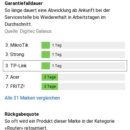
Garantiefalldauer
So lange dauert eine Abwicklung ab Ankunft bei der
Servicestelle bis Wiedererhalt in Arbeitstagen im
Durchschnitt.
Quelle: Digitec Galaxus
3.
MikroTik
1
Tag
1
Tag
3.
Strong
1
Tag
1
Tag
3.
TP-Link
1
Tag
1
Tag
7.
Acer
2
Tage
2
Tage
7.
FRITZ!
2
Tage
2
Tage
Alle 31 Marken vergleichen
Rückgabequote
So oft wird ein Produkt dieser Marke in der Kategorie
«Router» retourniert.