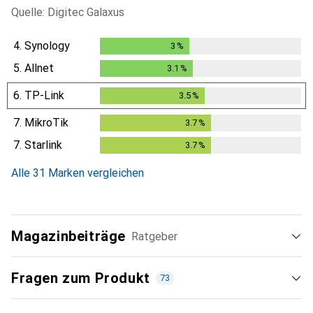
Quelle: Digitec Galaxus
4.
Synology
3
%
3
%
5.
Allnet
3.1
%
3.1
%
6.
TP-Link
3.5
%
3.5
%
7.
MikroTik
3.7
%
3.7
%
7.
Starlink
3.7
%
3.7
%
Alle 31 Marken vergleichen
Magazinbeiträge
Ratgeber
Fragen zum Produkt
73