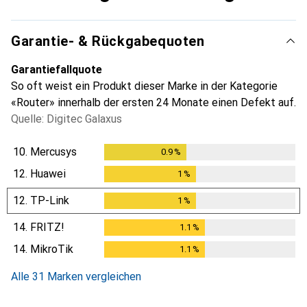
Garantie- & Rückgabequoten
Garantiefallquote
So oft weist ein Produkt dieser Marke in der Kategorie
«Router» innerhalb der ersten 24 Monate einen Defekt auf.
Quelle: Digitec Galaxus
10.
Mercusys
0.9
%
0.9
%
12.
Huawei
1
%
1
%
12.
TP-Link
1
%
1
%
14.
FRITZ!
1.1
%
1.1
%
14.
MikroTik
1.1
%
1.1
%
Alle 31 Marken vergleichen