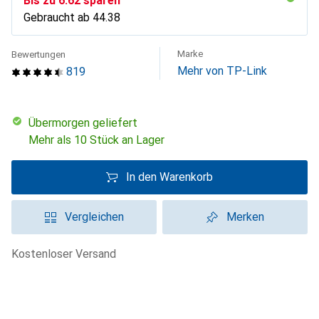
Bis zu
CHF
6.62
sparen
Gebraucht ab
CHF
44.38
Marke
Bewertungen
Mehr von TP-Link
819
übermorgen geliefert
Mehr als 10 Stück an Lager
In den Warenkorb
Vergleichen
Merken
kostenloser Versand