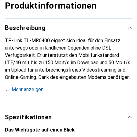
Produktinformationen
Beschreibung
TP-Link TL-MR6400 eignet sich ideal für den Einsatz
unterwegs oder in ländlichen Gegenden ohne DSL-
Verfügbarkeit. Er unterstützt den Mobilfunkstandard
LTE/4G mit bis zu 150 Mbit/s im Download und 50 Mbit/s
im Upload für unterbrechungsfreies Videostreaming und
Online-Gaming. Dank des eingebauten Modems benötigen
Sie nur eine freigeschaltete 4G/LTE-SIM-Karte, um Ihren
Mehr anzeigen
eigenen WLAN-Hotspot für mehrere Nutzer und Geräte in
Betrieb zu nehmen. Mit WLAN-Geschwindigkeiten von bis
zu 300 Mbit/s eignet sich der TL-MR6400 nicht nur für
Internetbasisanwendungen wie Surfen, E-Mails und
Spezifikationen
Chatten, sondern stellt auch genügend Bandbreite für
Videostreaming oder Downloads grosser Datenmengen
Das Wichtigste auf einen Blick
bereit. Seine externen Antennen sorgen dabei für eine