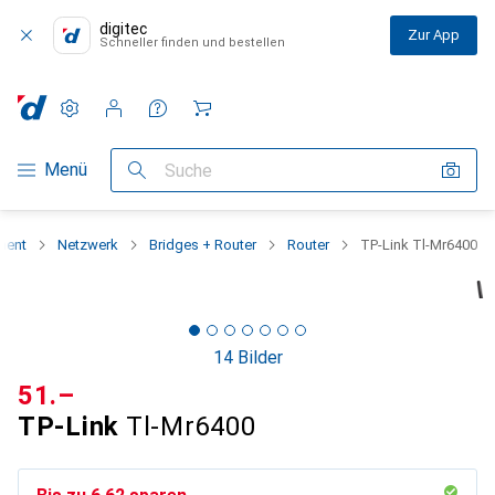
digitec
Zur App
Schneller finden und bestellen
Einstellungen
Kundenkonto
Vergleichslisten
Merklisten
Warenkorb
Navigation nach Kategorien
Menü
Suche
ment
Netzwerk
Bridges + Router
Router
TP-Link Tl-Mr6400
14 Bilder
CHF
51.–
TP-Link
Tl-Mr6400