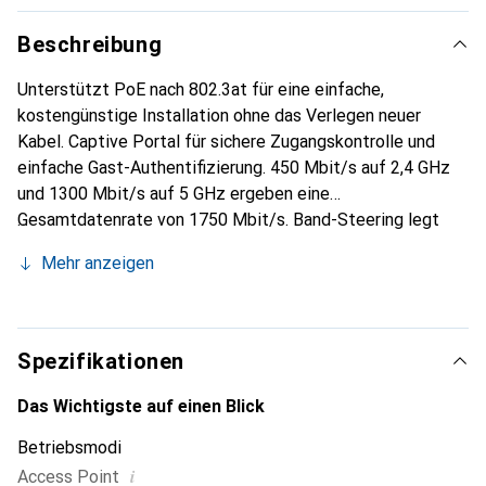
Beschreibung
Unterstützt PoE nach 802.3at für eine einfache,
kostengünstige Installation ohne das Verlegen neuer
Kabel. Captive Portal für sichere Zugangskontrolle und
einfache Gast-Authentifizierung. 450 Mbit/s auf 2,4 GHz
und 1300 Mbit/s auf 5 GHz ergeben eine
Gesamtdatenrate von 1750 Mbit/s. Band-Steering legt
Dualband-Geräte automatisch in das weniger belegte
Mehr anzeigen
Frequenzband. Loadbalancing stellt sicher, dass die
Leitungskapazität auch in grossen Nutzergruppen gerecht
aufgeteilt wird.
Spezifikationen
Das Wichtigste auf einen Blick
Betriebsmodi
i
Access Point