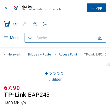
digitec
Zur App
Schneller finden und bestellen
Einstellungen
Kundenkonto
Vergleichslisten
Merklisten
Warenkorb
Navigation nach Kategorien
Menü
Suche
t
Netzwerk
Bridges + Router
Access Point
TP-Link EAP245
5 Bilder
CHF
67.90
TP-Link
EAP245
1300 Mbit/s