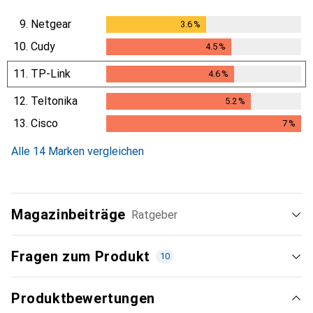
9.
Netgear
3.6
%
3.6
%
10.
Cudy
4.5
%
4.5
%
11.
TP-Link
4.6
%
4.6
%
12.
Teltonika
5.2
%
5.2
%
13.
Cisco
7
%
7
%
Alle 14 Marken vergleichen
Magazinbeiträge
Ratgeber
Fragen zum Produkt
10
Produktbewertungen