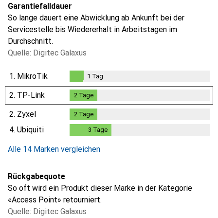
Garantiefalldauer
So lange dauert eine Abwicklung ab Ankunft bei der
Servicestelle bis Wiedererhalt in Arbeitstagen im
Durchschnitt.
Quelle: Digitec Galaxus
1.
MikroTik
1
Tag
1
Tag
2.
TP-Link
2
Tage
2
Tage
2.
Zyxel
2
Tage
2
Tage
4.
Ubiquiti
3
Tage
3
Tage
Alle 14 Marken vergleichen
Rückgabequote
So oft wird ein Produkt dieser Marke in der Kategorie
«Access Point» retourniert.
Quelle: Digitec Galaxus