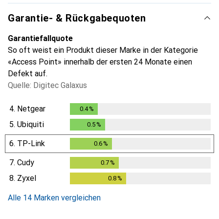
Garantie- & Rückgabequoten
Garantiefallquote
So oft weist ein Produkt dieser Marke in der Kategorie
«Access Point» innerhalb der ersten 24 Monate einen
Defekt auf.
Quelle: Digitec Galaxus
4.
Netgear
0.4
%
0.4
%
5.
Ubiquiti
0.5
%
0.5
%
6.
TP-Link
0.6
%
0.6
%
7.
Cudy
0.7
%
0.7
%
8.
Zyxel
0.8
%
0.8
%
Alle 14 Marken vergleichen