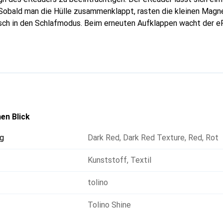
 Sobald man die Hülle zusammenklappt, rasten die kleinen Magn
ch in den Schlafmodus. Beim erneuten Aufklappen wacht der 
esteht aus recycelten Materialien mit GRS-Zertifikat und ist auf
ratzer auf dem Bildschirm zu vermeiden. Ausserdem verfügt er 
hlummerfunktion.
en Blick
g
Dark Red
,
Dark Red Texture
,
Red
,
Rot
Kunststoff
,
Textil
tolino
Tolino Shine