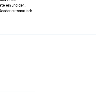
ete ein und der
eReader automatisch
 der Innenseite mit
über eine