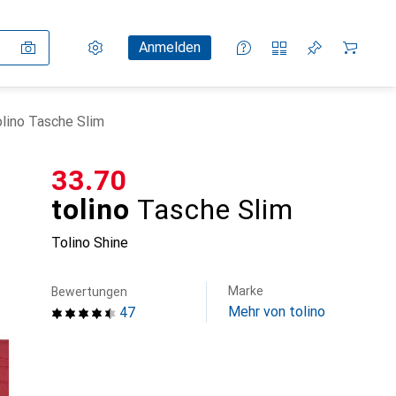
Einstellungen
Kundenkonto
Vergleichslisten
Merklisten
Warenkorb
Anmelden
olino Tasche Slim
CHF
33.70
tolino
Tasche Slim
Tolino Shine
Marke
Bewertungen
Mehr von tolino
47