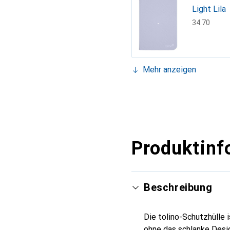
Light Lila
CHF
34.70
Mehr anzeigen
Light Teal
CHF
36.70
Light Ora
CHF
31.70
Produktinf
Beschreibung
Die tolino-Schutzhülle i
ohne das schlanke Desig