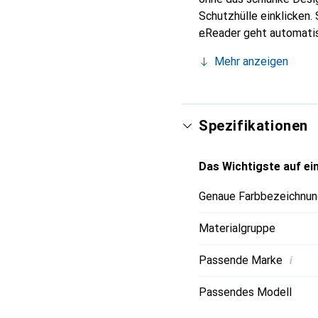
Schutzhülle einklicken.
eReader geht automatis
wieder auf. Die Hülle b
Mehr anzeigen
Velours gefüttert, um K
automatische Weck-/Sc
Spezifikationen
Das Wichtigste auf ein
Genaue Farbbezeichnun
Materialgruppe
i
Passende Marke
Passendes Modell