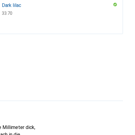
Dark lilac
CHF
33.70
Blue
CHF
26.70
Grün
CHF
56.10
 Millimeter dick,
ach in die