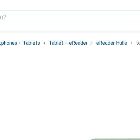
tphones + Tablets
Tablet + eReader
eReader Hülle
t