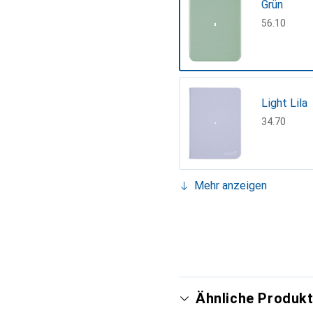
Grün
CHF
56.10
Light Lila
CHF
34.70
Mehr anzeigen
Dark lilac
CHF
33.70
Blue
CHF
26.70
Ähnliche Produkt