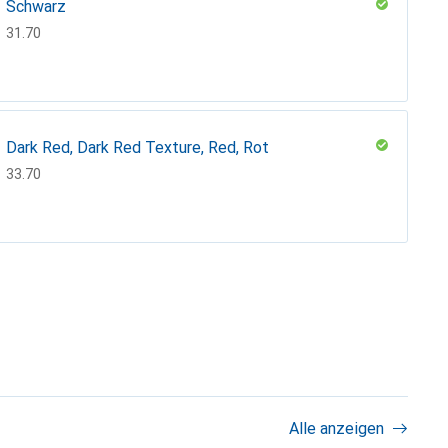
Schwarz
CHF
31.70
Dark Red, Dark Red Texture, Red, Rot
CHF
33.70
Light Teal
CHF
36.70
Light Orange
CHF
31.70
Alle anzeigen