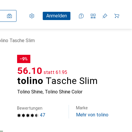
Einstellungen
Kundenkonto
Vergleichslisten
Merklisten
Warenkorb
Anmelden
olino Tasche Slim
−9%
CHF
56.10
statt
CHF
61.95
tolino
Tasche Slim
Tolino Shine, Tolino Shine Color
Marke
Bewertungen
Mehr von tolino
47