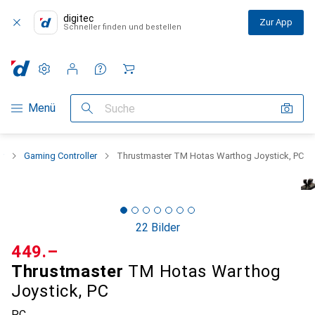
digitec
Zur App
Schneller finden und bestellen
Einstellungen
Kundenkonto
Vergleichslisten
Merklisten
Warenkorb
Navigation nach Kategorien
Menü
Suche
r
Gaming Controller
Thrustmaster TM Hotas Warthog Joystick, PC
22 Bilder
CHF
449.–
Thrustmaster
TM Hotas Warthog
Joystick, PC
PC