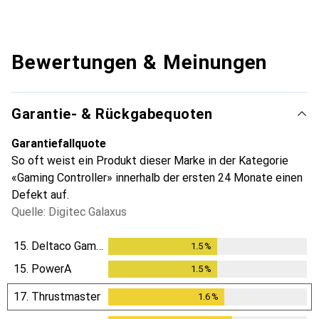
Bewertungen & Meinungen
Garantie- & Rückgabequoten
Garantiefallquote
So oft weist ein Produkt dieser Marke in der Kategorie
«Gaming Controller» innerhalb der ersten 24 Monate einen
Defekt auf.
Quelle: Digitec Galaxus
15.
Deltaco Gaming
1.5
%
1.5
%
15.
PowerA
1.5
%
1.5
%
17.
Thrustmaster
1.6
%
1.6
%