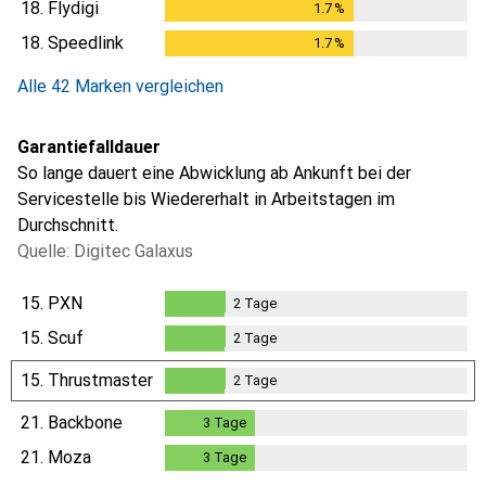
18.
Flydigi
1.7
%
1.7
%
18.
Speedlink
1.7
%
1.7
%
Alle 42 Marken vergleichen
Garantiefalldauer
So lange dauert eine Abwicklung ab Ankunft bei der
Servicestelle bis Wiedererhalt in Arbeitstagen im
Durchschnitt.
Quelle: Digitec Galaxus
15.
PXN
2
Tage
2
Tage
15.
Scuf
2
Tage
2
Tage
15.
Thrustmaster
2
Tage
2
Tage
21.
Backbone
3
Tage
3
Tage
21.
Moza
3
Tage
3
Tage