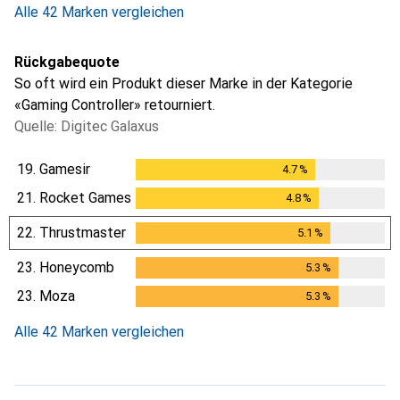
Alle 42 Marken vergleichen
Rückgabequote
So oft wird ein Produkt dieser Marke in der Kategorie
«Gaming Controller» retourniert.
Quelle: Digitec Galaxus
19.
Gamesir
4.7
%
4.7
%
21.
Rocket Games
4.8
%
4.8
%
22.
Thrustmaster
5.1
%
5.1
%
23.
Honeycomb
5.3
%
5.3
%
23.
Moza
5.3
%
5.3
%
Alle 42 Marken vergleichen