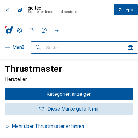
digitec
Zur App
Schneller finden und bestellen
Einstellungen
Kundenkonto
Vergleichslisten
Merklisten
Warenkorb
Navigation nach Kategorien
Menü
Suche
Thrustmaster
Hersteller
Kategorien anzeigen
Diese Marke gefällt mir
Mehr über Thrustmaster erfahren