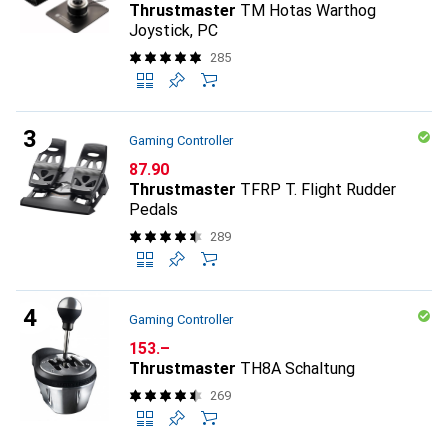
Thrustmaster
TM Hotas Warthog
Joystick, PC
285
Gaming Controller
CHF
87.90
Thrustmaster
TFRP T. Flight Rudder
Pedals
289
Gaming Controller
CHF
153.–
Thrustmaster
TH8A Schaltung
269