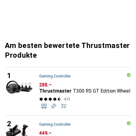
Am besten bewertete Thrustmaster
Produkte
Gaming Controller
CHF
288.–
Thrustmaster
T300 RS GT Edition Wheel
473
Gaming Controller
CHF
449.–