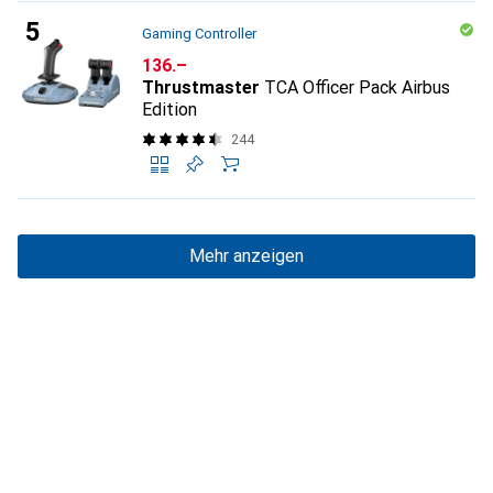
Gaming Controller
CHF
136.–
Thrustmaster
TCA Officer Pack Airbus
Edition
244
Mehr anzeigen