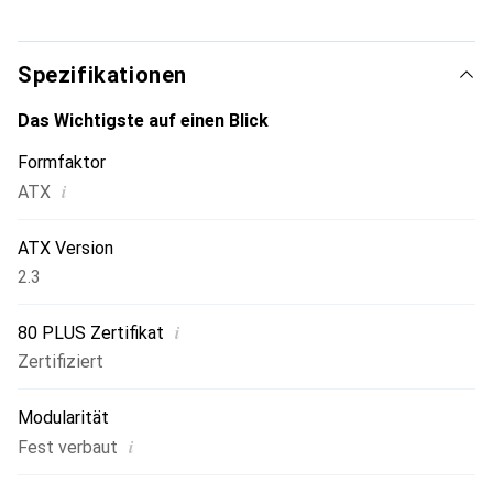
einzelne +12V Schiene bereit.
Spezifikationen
Das Wichtigste auf einen Blick
Formfaktor
i
ATX
ATX Version
2.3
i
80 PLUS Zertifikat
Zertifiziert
Modularität
i
Fest verbaut