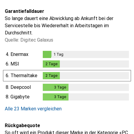
Garantiefalldauer
So lange dauert eine Abwicklung ab Ankunft bei der
Servicestelle bis Wiedererhalt in Arbeitstagen im
Durchschnitt.
Quelle: Digitec Galaxus
4.
Enermax
1
Tag
1
Tag
6.
MSI
2
Tage
2
Tage
6.
Thermaltake
2
Tage
2
Tage
8.
Deepcool
3
Tage
3
Tage
8.
Gigabyte
3
Tage
3
Tage
Alle 23 Marken vergleichen
Rückgabequote
So oft wird ein Produkt dieser Marke in der Kategorie «PC