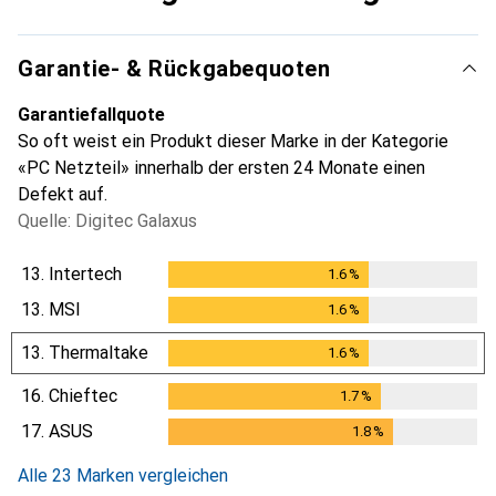
Garantie- & Rückgabequoten
Garantiefallquote
So oft weist ein Produkt dieser Marke in der Kategorie
«PC Netzteil» innerhalb der ersten 24 Monate einen
Defekt auf.
Quelle: Digitec Galaxus
13.
Intertech
1.6
%
1.6
%
13.
MSI
1.6
%
1.6
%
13.
Thermaltake
1.6
%
1.6
%
16.
Chieftec
1.7
%
1.7
%
17.
ASUS
1.8
%
1.8
%
Alle 23 Marken vergleichen