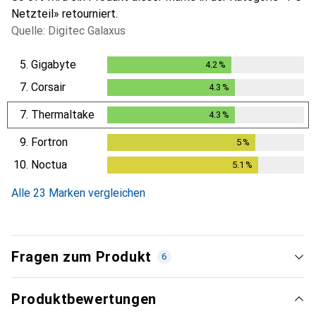
Netzteil» retourniert.
Quelle: Digitec Galaxus
5.
Gigabyte
4.2
%
4.2
%
7.
Corsair
4.3
%
4.3
%
7.
Thermaltake
4.3
%
4.3
%
9.
Fortron
5
%
5
%
10.
Noctua
5.1
%
5.1
%
Alle 23 Marken vergleichen
Fragen zum Produkt
6
Produktbewertungen