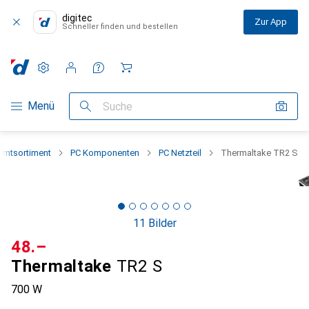
digitec
Zur App
Schneller finden und bestellen
Einstellungen
Kundenkonto
Vergleichslisten
Merklisten
Warenkorb
Navigation nach Kategorien
Menü
Suche
amtsortiment
PC Komponenten
PC Netzteil
Thermaltake TR2 S
11 Bilder
CHF
48.–
Thermaltake
TR2 S
700 W