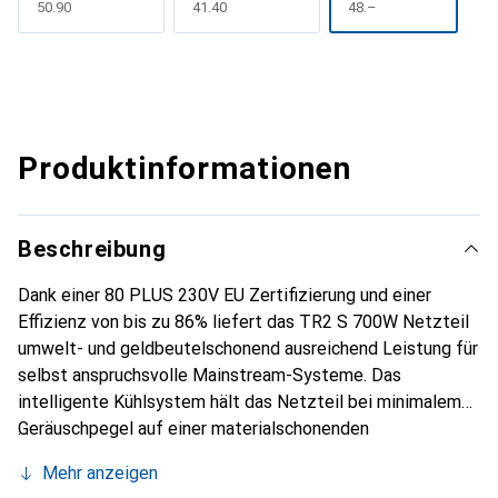
CHF
50.90
CHF
41.40
CHF
48.–
Produktinformationen
Beschreibung
Dank einer 80 PLUS 230V EU Zertifizierung und einer
Effizienz von bis zu 86% liefert das TR2 S 700W Netzteil
umwelt- und geldbeutelschonend ausreichend Leistung für
selbst anspruchsvolle Mainstream-Systeme. Das
intelligente Kühlsystem hält das Netzteil bei minimalem
Geräuschpegel auf einer materialschonenden
Betriebstemperatur. Die stabile und zuverlässige
Mehr anzeigen
Stromversorgung für ununterbrochene Nutzung stellt eine