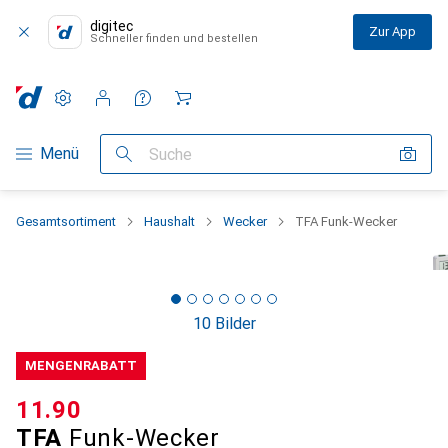
digitec
Zur App
Schneller finden und bestellen
Einstellungen
Kundenkonto
Vergleichslisten
Merklisten
Warenkorb
Navigation nach Kategorien
Menü
Suche
Gesamtsortiment
Haushalt
Wecker
TFA Funk-Wecker
10 Bilder
MENGENRABATT
CHF
11.90
TFA
Funk-Wecker