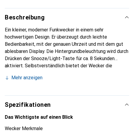
Beschreibung
Ein kleiner, moderner Funkwecker in einem sehr
hochwertigen Design. Er überzeugt durch leichte
Bedienbarkeit, mit der genauen Uhrzeit und mit dem gut
ablesbaren Display. Die Hintergrundbeleuchtung wird durch
Drücken der Snooze/Light-Taste für ca. 8 Sekunden
aktiviert. Selbstverständlich bietet der Wecker die
beliebte Schlummerfunktion für die Fünf-Minuten-länger-
Mehr anzeigen
liegen-bleiber. Zusätzlich wird sogar noch die
Raumtemperatur und das aktuelle Datum angezeigt.
Batterien: 2 x 1,5 V AAA (nicht inklusive)
Spezifikationen
Das Wichtigste auf einen Blick
Wecker Merkmale