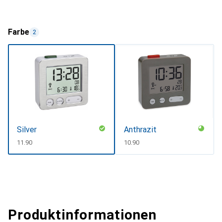
Farbe
2
Silver
Anthrazit
CHF
11.90
CHF
10.90
Produktinformationen