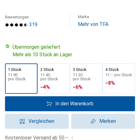
Marke
Bewertungen
Mehr von TFA
319
übermorgen geliefert
Mehr als 10 Stück an Lager
1 Stück
2 Stück
3 Stück
4 Stück
CHF
11.90
CHF
11.40
CHF
11.20
CHF
11.–
pro Stück
pro Stück
pro Stück
pro Stück
−
8
%
−
4
%
−
6
%
In den Warenkorb
Vergleichen
Merken
i
Kostenloser Versand ab 50.–