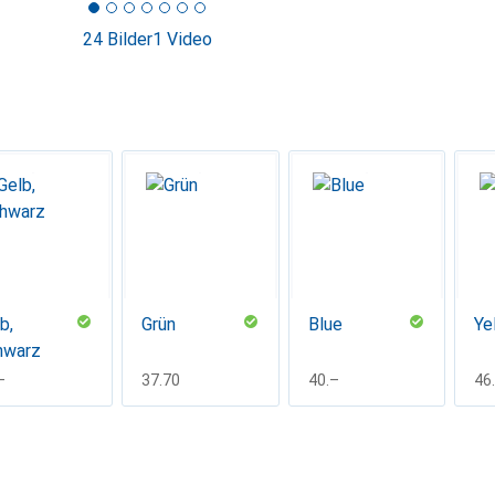
24 Bilder
1 Video
b,
Grün
Blue
Ye
hwarz
F
–
CHF
37.70
CHF
40.–
CH
46