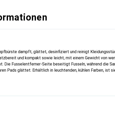
ormationen
fbürste dampft, glättet, desinfiziert und reinigt Kleidungsstück
atzbereit und kompakt sowie leicht, mit einem Gewicht von weni
ht. Die Fusselentferner-Seite beseitigt Fusseln, während die 
en Pads glättet. Erhältlich in leuchtenden, kühlen Farben, ist si
larten geeignet, mit einer Dampfleistung von bis zu 20 g/min.