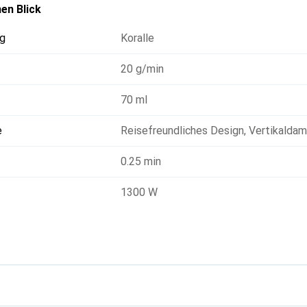
en Blick
g
Koralle
20 g/min
70 ml
e
Reisefreundliches Design
,
Vertikalda
0.25 min
1300 W
g