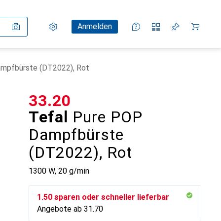
Einstellungen
Kundenkonto
Vergleichslisten
Merklisten
Warenkorb
Anmelden
mpfbürste (DT2022), Rot
CHF
33.20
Tefal
Pure POP
Dampfbürste
(DT2022), Rot
1300 W, 20 g/min
CHF
1.50
sparen oder schneller lieferbar
Angebote ab
CHF
31.70