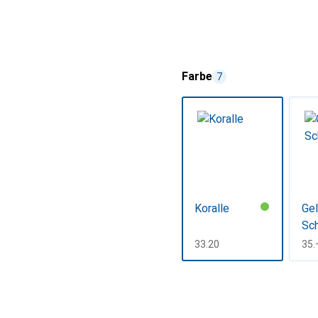
Farbe
7
Koralle
Gel
Sc
CHF
33.20
CH
35.
Mehr anzeigen