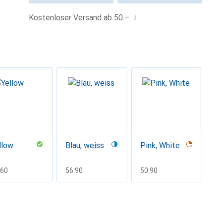
i
Kostenloser Versand ab 50.–
llow
Blau, weiss
Pink, White
F
.60
CHF
56.90
CHF
50.90