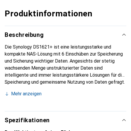
Produktinformationen
Beschreibung
Die Synology DS1621+ ist eine leistungsstarke und
kompakte NAS-Lösung mit 6 Einschüben zur Speicherung
und Sicherung wichtiger Daten. Angesichts der stetig
wachsenden Menge unstrukturierter Daten sind
intelligente und immer leistungsstärkere Lösungen für die
Speicherung und gemeinsame Nutzung von Daten gefragt.
Die DS1621+ wurde für Skalierbarkeit entwickelt und
Mehr anzeigen
wächst mit Ihren Daten mit.Die DS1621+ beschleunigt
Ihren Workflow in allen Bereichen. Erledigen Sie Ihre Arbeit
mit dem schnelleren Synology Drive im Handumdrehen.
Auch das Fotomanagement über Synology Moments geht
Spezifikationen
jetzt noch rasanter.