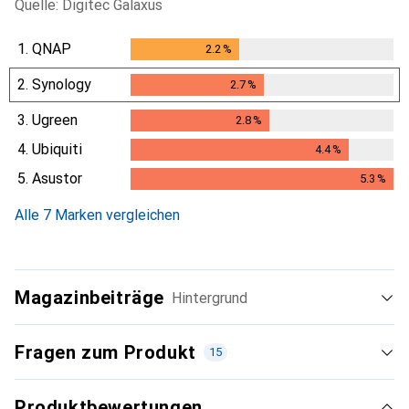
Quelle: Digitec Galaxus
1.
QNAP
2.2
%
2.2
%
2.
Synology
2.7
%
2.7
%
3.
Ugreen
2.8
%
2.8
%
4.
Ubiquiti
4.4
%
4.4
%
5.
Asustor
5.3
%
5.3
%
Alle 7 Marken vergleichen
Magazinbeiträge
Hintergrund
Fragen zum Produkt
15
Produktbewertungen