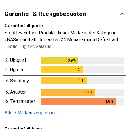
Garantie- & Rückgabequoten
Garantiefallquote
So oft weist ein Produkt dieser Marke in der Kategorie
«NAS» innerhalb der ersten 24 Monate einen Defekt auf.
Quelle: Digitec Galaxus
2.
Ubiquiti
0.9
%
0.9
%
3.
Ugreen
1
%
1
%
4.
Synology
1.1
%
1.1
%
5.
Asustor
1.3
%
1.3
%
6.
Terramaster
1.8
%
1.8
%
Alle 7 Marken vergleichen
Garantiefalldauer