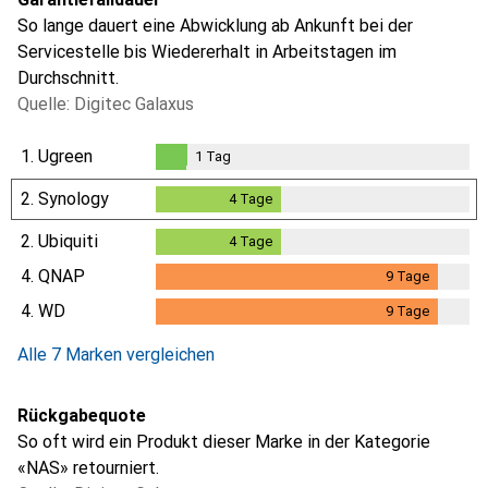
So lange dauert eine Abwicklung ab Ankunft bei der
Servicestelle bis Wiedererhalt in Arbeitstagen im
Durchschnitt.
Quelle: Digitec Galaxus
1.
Ugreen
1
Tag
1
Tag
2.
Synology
4
Tage
4
Tage
2.
Ubiquiti
4
Tage
4
Tage
4.
QNAP
9
Tage
9
Tage
4.
WD
9
Tage
9
Tage
Alle 7 Marken vergleichen
Rückgabequote
So oft wird ein Produkt dieser Marke in der Kategorie
«NAS» retourniert.