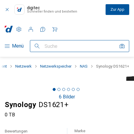
digitec
Zur App
Schneller finden und bestellen
Einstellungen
Kundenkonto
Vergleichslisten
Merklisten
Warenkorb
Navigation nach Kategorien
Menü
Suche
ment
Netzwerk
Netzwerkspeicher
NAS
Synology DS1621+
6 Bilder
Synology
DS1621+
0 TB
Marke
Bewertungen