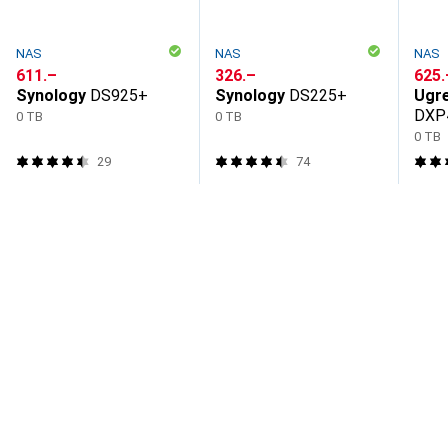
NAS
NAS
NAS
CHF
611.–
CHF
326.–
CHF
625.
Synology
DS925+
Synology
DS225+
Ugr
DXP
0 TB
0 TB
0 TB
29
74