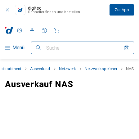
digitec
Zur App
Schneller finden und bestellen
Einstellungen
Kundenkonto
Vergleichslisten
Merklisten
Warenkorb
Navigation nach Kategorien
Menü
Suche
mtsortiment
Ausverkauf
Netzwerk
Netzwerkspeicher
NAS
Ausverkauf NAS