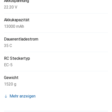
Akkuspannung
richtigen LiPo zum guten Preis-Leistungs-Verhältnis
22.20 V
findest.
Akkukapazität
13000 mAh
Dauerentladestrom
35 C
RC Steckertyp
EC-5
Gewicht
1520 g
Mehr anzeigen