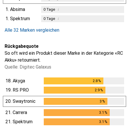
1.
Absima
i
0
Tage
1.
Spektrum
i
0
Tage
i
i
Ungenügende Daten
Ungenügende Daten
Alle 32 Marken vergleichen
Rückgabequote
So oft wird ein Produkt dieser Marke in der Kategorie «RC
Akku» retourniert.
Quelle: Digitec Galaxus
18.
Akyga
2.8
%
2.8
%
19.
RS PRO
2.9
%
2.9
%
20.
Swaytronic
3
%
3
%
21.
Carrera
3.1
%
3.1
%
21.
Spektrum
3.1
%
3.1
%