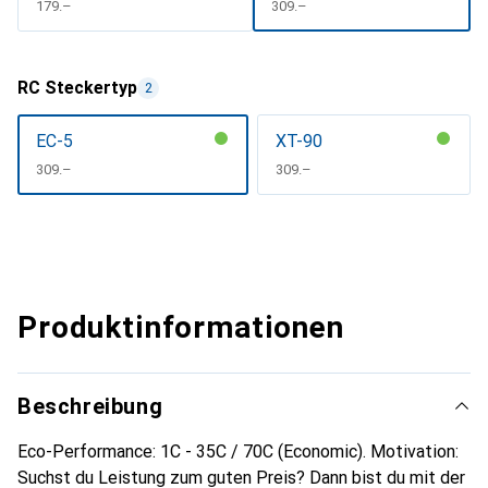
CHF
179.–
CHF
309.–
RC Steckertyp
2
EC-5
XT-90
CHF
309.–
CHF
309.–
Produktinformationen
Beschreibung
Eco-Performance: 1C - 35C / 70C (Economic). Motivation:
Suchst du Leistung zum guten Preis? Dann bist du mit der