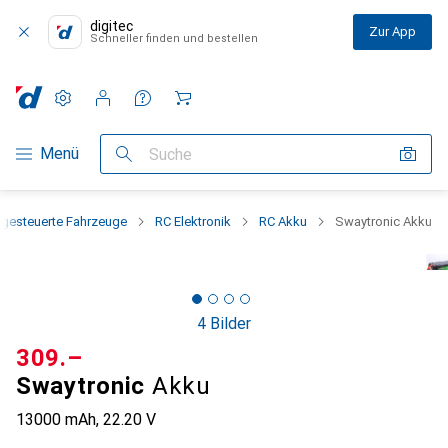
digitec
Zur App
Schneller finden und bestellen
Einstellungen
Kundenkonto
Vergleichslisten
Merklisten
Warenkorb
Navigation nach Kategorien
Menü
Suche
ngesteuerte Fahrzeuge
RC Elektronik
RC Akku
Swaytronic Akku
4 Bilder
CHF
309.–
Swaytronic
Akku
13000 mAh, 22.20 V