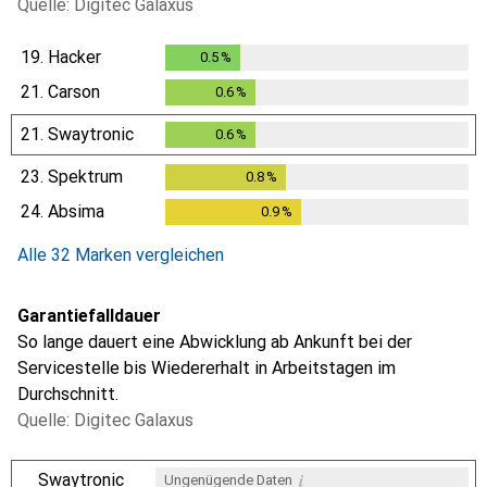
Quelle: Digitec Galaxus
19.
Hacker
0.5
%
0.5
%
21.
Carson
0.6
%
0.6
%
21.
Swaytronic
0.6
%
0.6
%
23.
Spektrum
0.8
%
0.8
%
24.
Absima
0.9
%
0.9
%
Alle 32 Marken vergleichen
Garantiefalldauer
So lange dauert eine Abwicklung ab Ankunft bei der
Servicestelle bis Wiedererhalt in Arbeitstagen im
Durchschnitt.
Quelle: Digitec Galaxus
i
Swaytronic
Ungenügende Daten