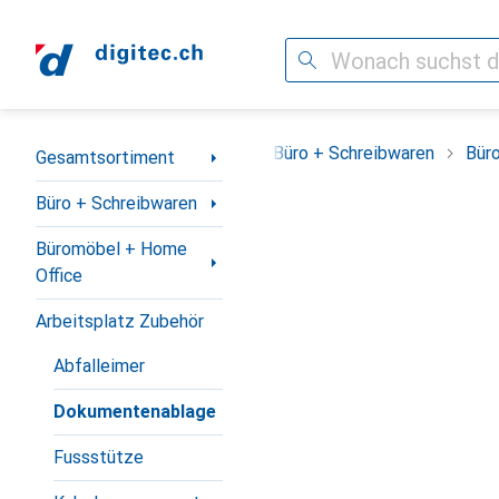
Suche
Navigation nach Kategorien
Gesamtsortiment
Büro + Schreibwaren
Bür
Gesamtsortiment
Büro + Schreibwaren
Büromöbel + Home
Office
Arbeitsplatz Zubehör
Abfalleimer
Dokumentenablage
Fussstütze