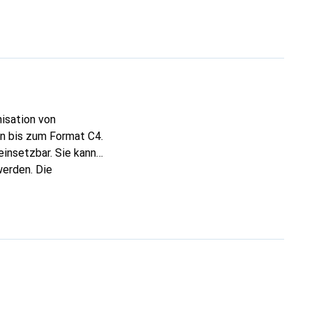
isation von
en bis zum Format C4.
einsetzbar. Sie kann
werden. Die
rfnisse des Nutzers.
zeichnung und
deale Wahl für alle,