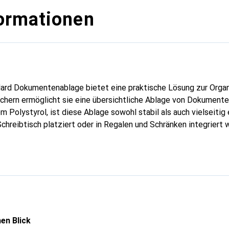
ormationen
ard Dokumentenablage bietet eine praktische Lösung zur Organ
ächern ermöglicht sie eine übersichtliche Ablage von Dokument
 Polystyrol, ist diese Ablage sowohl stabil als auch vielseitig 
chreibtisch platziert oder in Regalen und Schränken integriert 
mbo-Version ermöglicht eine individuelle Anpassung an die Bedü
 für die einzelnen Fächer mitgeliefert, um eine einfache Kenn
e zu gewährleisten. Die Styrodoc duo Standard ist somit eine i
d Funktionalität legen.
en Blick