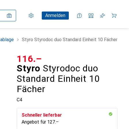
Einstellungen
Kundenkonto
Vergleichslisten
Merklisten
Warenkorb
Anmelden
ablage
Styro Styrodoc duo Standard Einheit 10 Fächer
CHF
116.–
Styro
Styrodoc duo
Standard Einheit 10
Fächer
C4
Schneller lieferbar
Angebot für
CHF
127.–