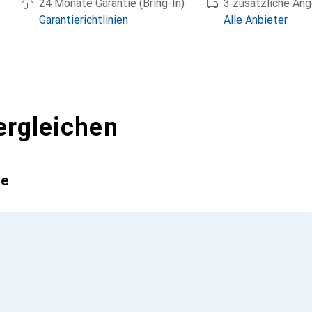
24 Monate Garantie (Bring-In)
3 zusätzliche An
Garantierichtlinien
Alle Anbieter
ergleichen
te