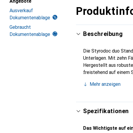
Angebote
Produktinf
Ausverkauf
Dokumentenablage
Gebraucht
Beschreibung
Dokumentenablage
Die Styrodoc duo Stand
Unterlagen. Mit zehn F
Hergestellt aus robustem
freistehend auf einem S
Kombination mit der Ju
Mehr anzeigen
Zudem werden Etiketten
Sortierung der Dokument
die Wert auf Ordnung un
Spezifikationen
Das Wichtigste auf ein