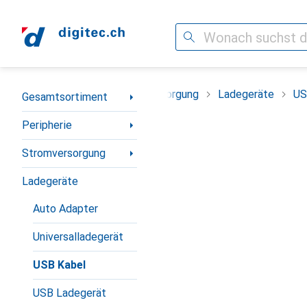
Suche
Navigation nach Kategorien
iment
Peripherie
Stromversorgung
Ladegeräte
US
Gesamtsortiment
Peripherie
Stromversorgung
Ladegeräte
Auto Adapter
Universalladegerät
USB Kabel
USB Ladegerät