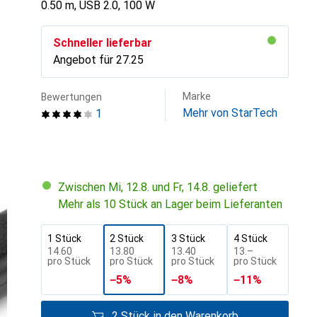
0.50 m, USB 2.0, 100 W
Schneller lieferbar
Angebot für
CHF
27.25
Marke
Bewertungen
Mehr von StarTech
1
Zwischen Mi, 12.8. und Fr, 14.8. geliefert
Mehr als 10 Stück an Lager beim Lieferanten
1 Stück
2 Stück
3 Stück
4 Stück
CHF
14.60
CHF
13.80
CHF
13.40
CHF
13.–
pro Stück
pro Stück
pro Stück
pro Stück
−
5
%
−
8
%
−
11
%
2 Stück in den Warenkorb