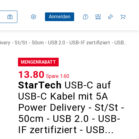
Einstellungen
Kundenkonto
Vergleichslisten
Merklisten
Warenkorb
Anmelden
y - St/St - 50cm - USB 2.0 - USB-IF zertifiziert - USB...
MENGENRABATT
CHF
13.80
Spare
CHF
1.60
StarTech
USB-C auf
USB-C Kabel mit 5A
Power Delivery - St/St -
50cm - USB 2.0 - USB-
IF zertifiziert - USB...