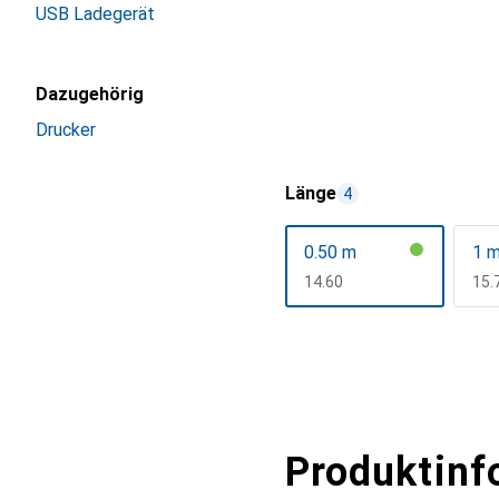
USB Ladegerät
Dazugehörig
Drucker
Länge
4
0.50 m
1 
CHF
14.60
CH
15.
Mehr anzeigen
Produktinf