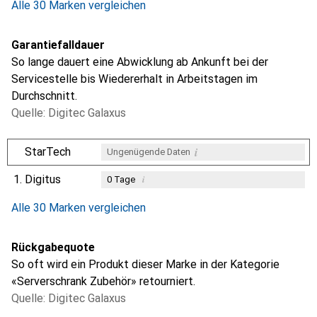
Alle 30 Marken vergleichen
Garantiefalldauer
So lange dauert eine Abwicklung ab Ankunft bei der
Servicestelle bis Wiedererhalt in Arbeitstagen im
Durchschnitt.
Quelle: Digitec Galaxus
i
StarTech
Ungenügende Daten
1.
Digitus
i
0
Tage
i
i
i
Ungenügende Daten
Ungenügende Daten
Ungenügende Daten
Alle 30 Marken vergleichen
Rückgabequote
So oft wird ein Produkt dieser Marke in der Kategorie
«Serverschrank Zubehör» retourniert.
Quelle: Digitec Galaxus