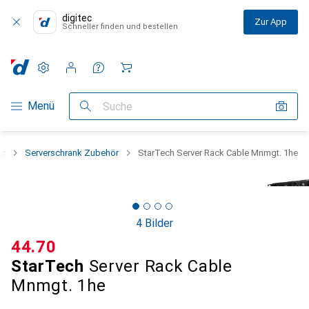
digitec
Zur App
Schneller finden und bestellen
Einstellungen
Kundenkonto
Vergleichslisten
Merklisten
Warenkorb
Navigation nach Kategorien
Menü
Suche
ör
Serverschrank Zubehör
StarTech Server Rack Cable Mnmgt. 1he
4 Bilder
CHF
44.70
StarTech
Server Rack Cable
Mnmgt. 1he