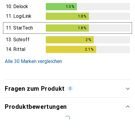
10.
Delock
1.3
%
1.3
%
11.
LogiLink
1.8
%
1.8
%
11.
StarTech
1.8
%
1.8
%
13.
Schroff
2
%
2
%
14.
Rittal
2.1
%
2.1
%
Alle 30 Marken vergleichen
Fragen zum Produkt
0
Produktbewertungen