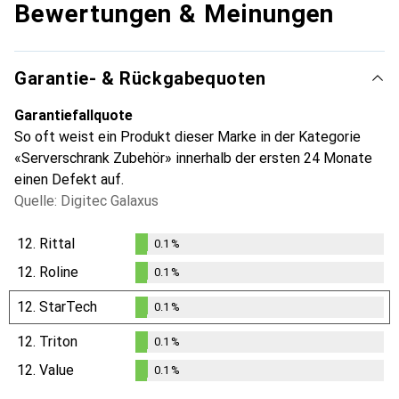
Bewertungen & Meinungen
Garantie- & Rückgabequoten
Garantiefallquote
So oft weist ein Produkt dieser Marke in der Kategorie
«Serverschrank Zubehör» innerhalb der ersten 24 Monate
einen Defekt auf.
Quelle: Digitec Galaxus
12.
Rittal
0.1
%
0.1
%
12.
Roline
0.1
%
0.1
%
12.
StarTech
0.1
%
0.1
%
12.
Triton
0.1
%
0.1
%
12.
Value
0.1
%
0.1
%