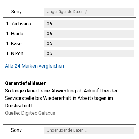
i
Sony
Ungenügende Daten
1.
7artisans
0
%
1.
Haida
0
%
1.
Kase
0
%
1.
Nikon
0
%
Alle 24 Marken vergleichen
Garantiefalldauer
So lange dauert eine Abwicklung ab Ankunft bei der
Servicestelle bis Wiedererhalt in Arbeitstagen im
Durchschnitt.
Quelle: Digitec Galaxus
i
Sony
Ungenügende Daten
i
i
i
i
Ungenügende Daten
Ungenügende Daten
Ungenügende Daten
Ungenügende Daten