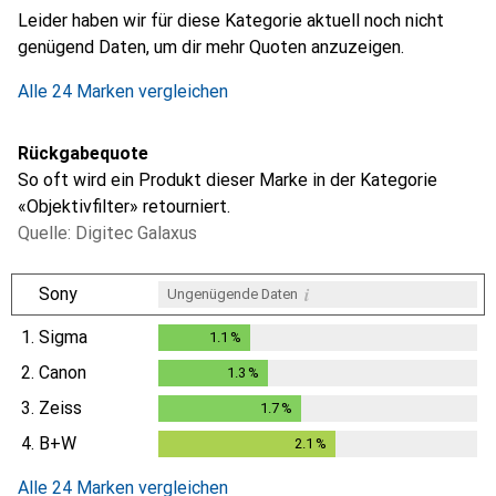
Leider haben wir für diese Kategorie aktuell noch nicht
genügend Daten, um dir mehr Quoten anzuzeigen.
Alle 24 Marken vergleichen
Rückgabequote
So oft wird ein Produkt dieser Marke in der Kategorie
«Objektivfilter» retourniert.
Quelle: Digitec Galaxus
i
Sony
Ungenügende Daten
1.
Sigma
1.1
%
1.1
%
2.
Canon
1.3
%
1.3
%
3.
Zeiss
1.7
%
1.7
%
4.
B+W
2.1
%
2.1
%
Alle 24 Marken vergleichen