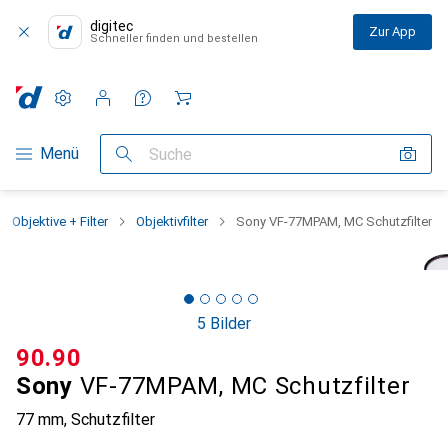
digitec
Zur App
Schneller finden und bestellen
Einstellungen
Kundenkonto
Vergleichslisten
Merklisten
Warenkorb
Navigation nach Kategorien
Menü
Suche
Objektive + Filter
Objektivfilter
Sony VF-77MPAM, MC Schutzfilter
5 Bilder
CHF
90.90
Sony
VF-77MPAM, MC Schutzfilter
77 mm, Schutzfilter