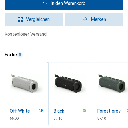
In den Warenkorb
Vergleichen
Merken
kostenloser Versand
Farbe
8
Off White
Black
Forest grey
CHF
56.90
CHF
57.10
CHF
57.10