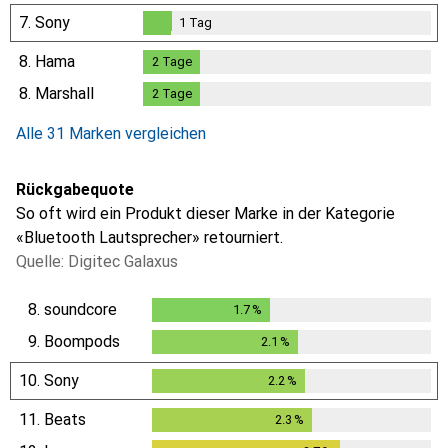
7.
Sony
1
Tag
1
Tag
8.
Hama
2
Tage
2
Tage
8.
Marshall
2
Tage
2
Tage
Alle 31 Marken vergleichen
Rückgabequote
So oft wird ein Produkt dieser Marke in der Kategorie
«Bluetooth Lautsprecher» retourniert.
Quelle: Digitec Galaxus
8.
soundcore
1.7
%
1.7
%
9.
Boompods
2.1
%
2.1
%
10.
Sony
2.2
%
2.2
%
11.
Beats
2.3
%
2.3
%