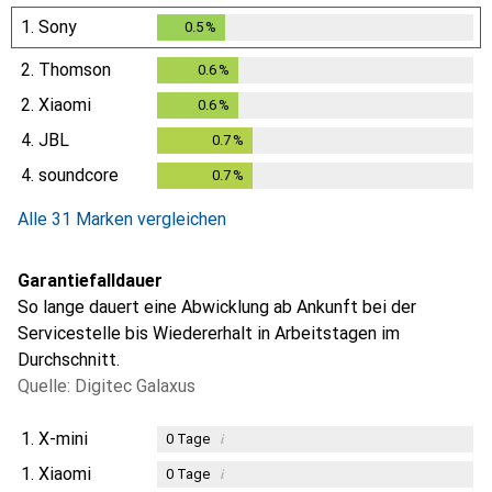
1.
Sony
0.5
%
0.5
%
2.
Thomson
0.6
%
0.6
%
2.
Xiaomi
0.6
%
0.6
%
4.
JBL
0.7
%
0.7
%
4.
soundcore
0.7
%
0.7
%
Alle 31 Marken vergleichen
Garantiefalldauer
So lange dauert eine Abwicklung ab Ankunft bei der
Servicestelle bis Wiedererhalt in Arbeitstagen im
Durchschnitt.
Quelle: Digitec Galaxus
1.
X-mini
i
0
Tage
1.
Xiaomi
i
0
Tage