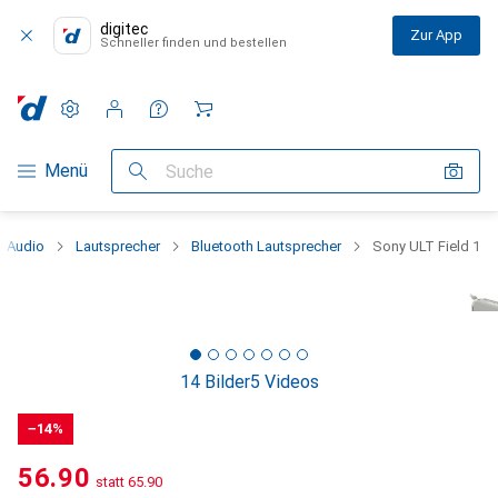
digitec
Zur App
Schneller finden und bestellen
Einstellungen
Kundenkonto
Vergleichslisten
Merklisten
Warenkorb
Navigation nach Kategorien
Menü
Suche
Audio
Lautsprecher
Bluetooth Lautsprecher
Sony ULT Field 1
14 Bilder
5 Videos
−14%
CHF
56.90
statt
CHF
65.90