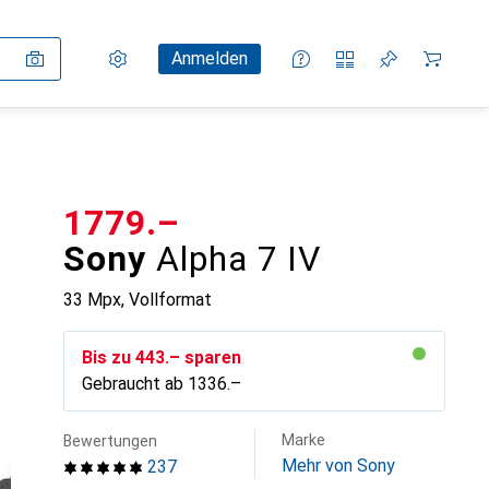
Einstellungen
Kundenkonto
Vergleichslisten
Merklisten
Warenkorb
Anmelden
CHF
1779.–
Sony
Alpha 7 IV
33 Mpx, Vollformat
Bis zu
CHF
443.–
sparen
Gebraucht ab
CHF
1336.–
Marke
Bewertungen
Mehr von Sony
237