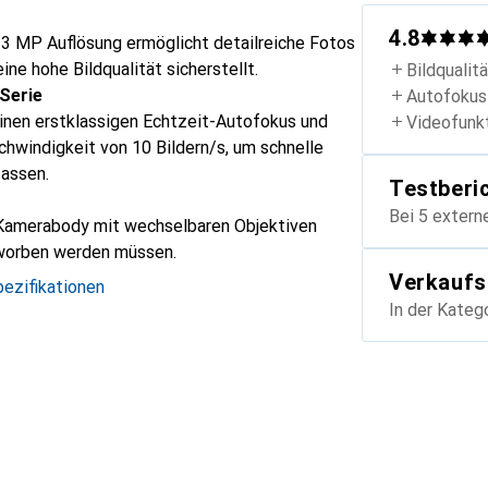
4.8
33 MP Auflösung ermöglicht detailreiche Fotos
ine hohe Bildqualität sicherstellt.
Bildqualit
Serie
Autofokus
inen erstklassigen Echtzeit-Autofokus und
Videofunk
chwindigkeit von 10 Bildern/s, um schnelle
assen.
Testberi
Bei 5 extern
Kamerabody mit wechselbaren Objektiven
rworben werden müssen.
Verkaufs
ezifikationen
In der Kateg