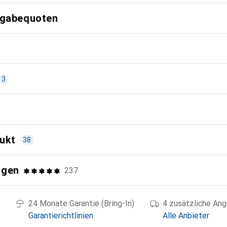
kgabequoten
3
ukt
e
38
ngen
237
Die Alpha 7 IV vereinigt einige Fe
Videospezialistin Alpha 7S III. Tou
eigentlich ist alles da. Wer also a
24 Monate Garantie (Bring-In)
4 zusätzliche An
st
10 Bilder/s braucht, ist mit der A
Garantierichtlinien
Alle Anbieter
ber 2025