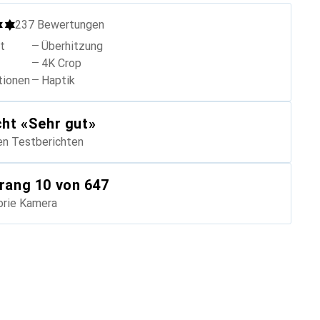
237
Bewertungen
ät
Überhitzung
4K Crop
tionen
Haptik
cht
«
Sehr gut
»
en Testberichten
rang
10
von 647
orie
Kamera