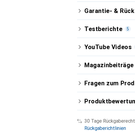
Garantie- & Rüc
Testberichte
5
YouTube Videos
Magazinbeiträge
Fragen zum Prod
Neuest
Produktbewertu
Sehr gut
i
90/100
30 Tage Rückgaberecht
Foto Magazin
Einzelte
Rückgaberichtlinien
Veröffentlichung
Dezem