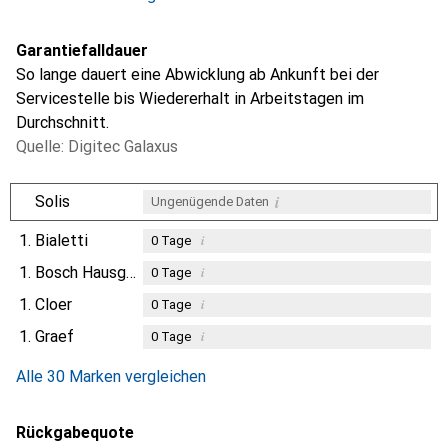
Garantiefalldauer
So lange dauert eine Abwicklung ab Ankunft bei der
Servicestelle bis Wiedererhalt in Arbeitstagen im
Durchschnitt.
Quelle: Digitec Galaxus
i
Solis
Ungenügende Daten
1.
Bialetti
i
0
Tage
1.
Bosch Hausgeräte
i
0
Tage
1.
Cloer
i
0
Tage
1.
Graef
i
0
Tage
Alle 30 Marken vergleichen
Rückgabequote