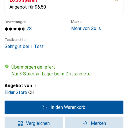
CHF
26.50
sparen
Angebot für
CHF
96.50
Marke
Bewertungen
Mehr von Solis
28
Testberichte
Sehr gut bei 1 Test
übermorgen geliefert
Nur 3 Stück an Lager beim Drittanbieter
i
Angebot von
Eldar Store
CH
In den Warenkorb
Vergleichen
Merken