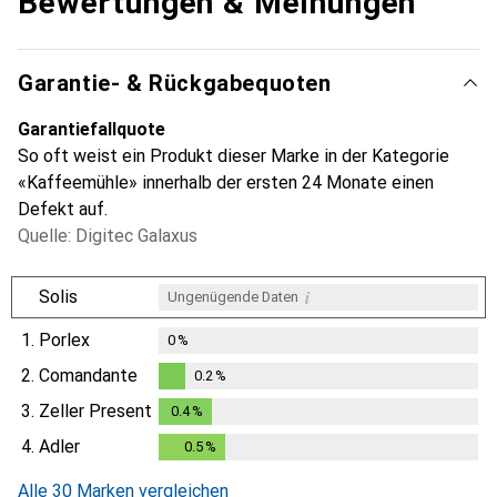
Bewertungen & Meinungen
Garantie- & Rückgabequoten
Garantiefallquote
So oft weist ein Produkt dieser Marke in der Kategorie
«Kaffeemühle» innerhalb der ersten 24 Monate einen
Defekt auf.
Quelle: Digitec Galaxus
i
Solis
Ungenügende Daten
1.
Porlex
0
%
2.
Comandante
0.2
%
0.2
%
3.
Zeller Present
0.4
%
0.4
%
4.
Adler
0.5
%
0.5
%
Alle 30 Marken vergleichen