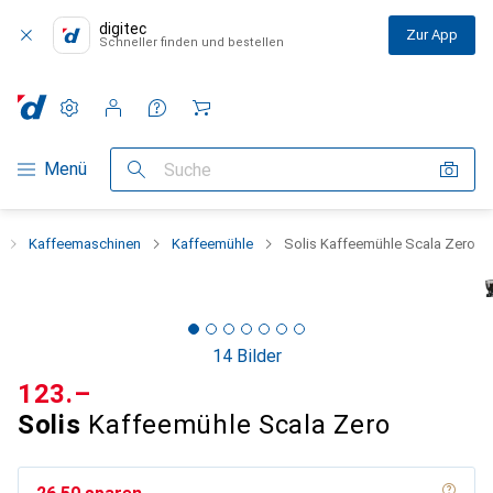
digitec
Zur App
Schneller finden und bestellen
Einstellungen
Kundenkonto
Vergleichslisten
Merklisten
Warenkorb
Navigation nach Kategorien
Menü
Suche
Kaffeemaschinen
Kaffeemühle
Solis Kaffeemühle Scala Zero
14 Bilder
CHF
123.–
Solis
Kaffeemühle Scala Zero