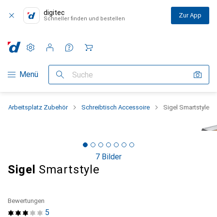
digitec
Zur App
Schneller finden und bestellen
Einstellungen
Kundenkonto
Vergleichslisten
Merklisten
Warenkorb
Navigation nach Kategorien
Menü
Suche
Arbeitsplatz Zubehör
Schreibtisch Accessoire
Sigel Smartstyle
7 Bilder
Sigel
Smartstyle
Bewertungen
5