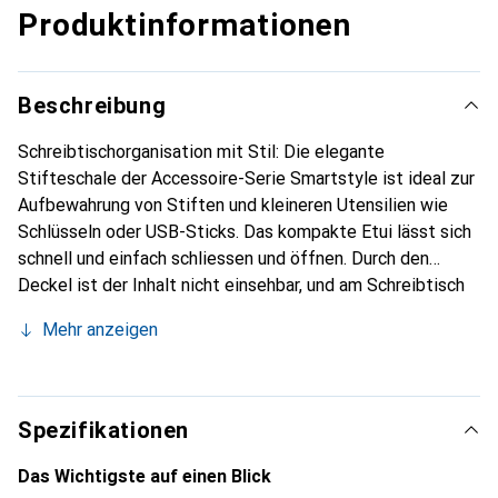
Produktinformationen
Beschreibung
Schreibtischorganisation mit Stil: Die elegante
Stifteschale der Accessoire-Serie Smartstyle ist ideal zur
Aufbewahrung von Stiften und kleineren Utensilien wie
Schlüsseln oder USB-Sticks. Das kompakte Etui lässt sich
schnell und einfach schliessen und öffnen. Durch den
Deckel ist der Inhalt nicht einsehbar, und am Schreibtisch
wirkt es sofort aufgeräumt. Selbst im geschlossenen
Mehr anzeigen
Zustand ist die Stifteschale nutzbar, dank einer
praktischen Einkerbung auf der Oberschale für ein
repräsentatives Schreibgerät. Gefertigt ist die
Stifteschale Smartstyle aus hochwertigem Acryl und
Spezifikationen
trendigem Filz. Die ansprechende Kombination aus
modernem Metallic-Look und natürlichem Holzdesign
Das Wichtigste auf einen Blick