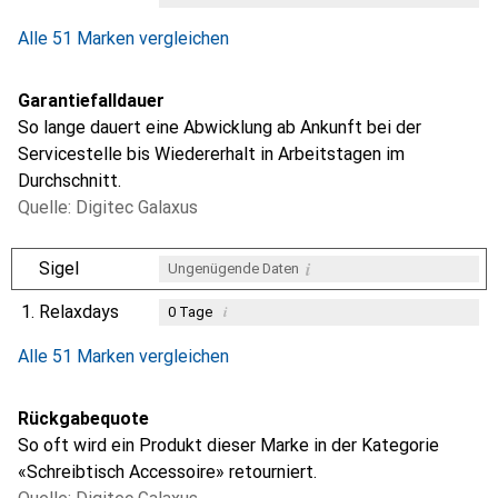
Alle 51 Marken vergleichen
Garantiefalldauer
So lange dauert eine Abwicklung ab Ankunft bei der
Servicestelle bis Wiedererhalt in Arbeitstagen im
Durchschnitt.
Quelle: Digitec Galaxus
i
Sigel
Ungenügende Daten
1.
Relaxdays
i
0
Tage
i
i
i
Ungenügende Daten
Ungenügende Daten
Ungenügende Daten
Alle 51 Marken vergleichen
Rückgabequote
So oft wird ein Produkt dieser Marke in der Kategorie
«Schreibtisch Accessoire» retourniert.