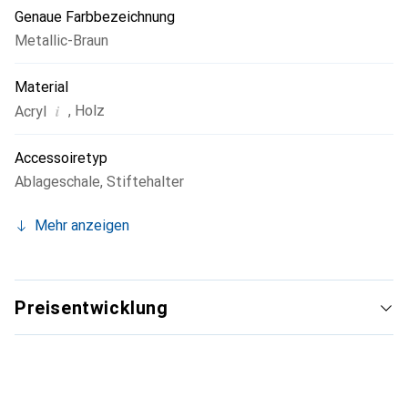
passt auf jeden Schreibtisch und unterstützt das
Genaue Farbbezeichnung
Bedürfnis nach einem persönlich gestalteten Arbeitsplatz
Metallic-Braun
mit Wohlfühlcharakter.
Material
i
,
Holz
Acryl
Accessoiretyp
Ablageschale
,
Stiftehalter
Mehr anzeigen
Preisentwicklung