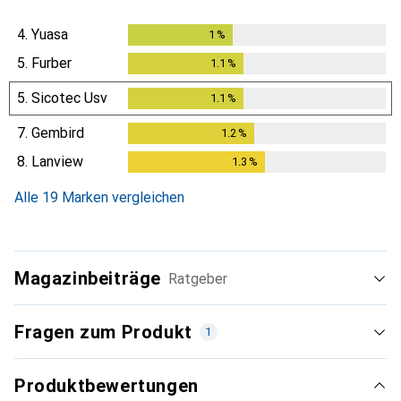
4.
Yuasa
1
%
1
%
5.
Furber
1.1
%
1.1
%
5.
Sicotec Usv
1.1
%
1.1
%
7.
Gembird
1.2
%
1.2
%
8.
Lanview
1.3
%
1.3
%
Alle 19 Marken vergleichen
Magazinbeiträge
Ratgeber
Fragen zum Produkt
1
Produktbewertungen