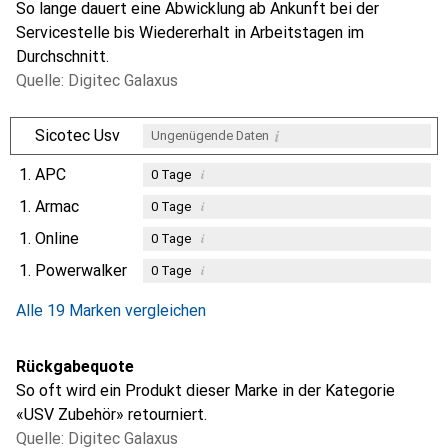
So lange dauert eine Abwicklung ab Ankunft bei der
Servicestelle bis Wiedererhalt in Arbeitstagen im
Durchschnitt.
Quelle: Digitec Galaxus
i
Sicotec Usv
Ungenügende Daten
1.
APC
i
0
Tage
1.
Armac
i
0
Tage
1.
Online
i
0
Tage
1.
Powerwalker
i
0
Tage
Alle 19 Marken vergleichen
Rückgabequote
So oft wird ein Produkt dieser Marke in der Kategorie
«USV Zubehör» retourniert.
Quelle: Digitec Galaxus