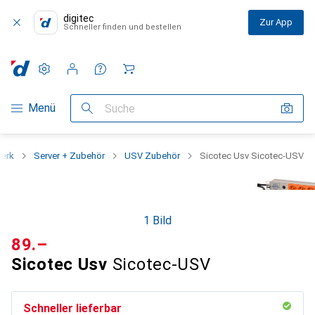
digitec
Zur App
Schneller finden und bestellen
Einstellungen
Kundenkonto
Vergleichslisten
Merklisten
Warenkorb
Navigation nach Kategorien
Menü
Suche
erk
Server + Zubehör
USV Zubehör
Sicotec Usv Sicotec-USV
1 Bild
CHF
89.–
Sicotec Usv
Sicotec-USV
Schneller lieferbar