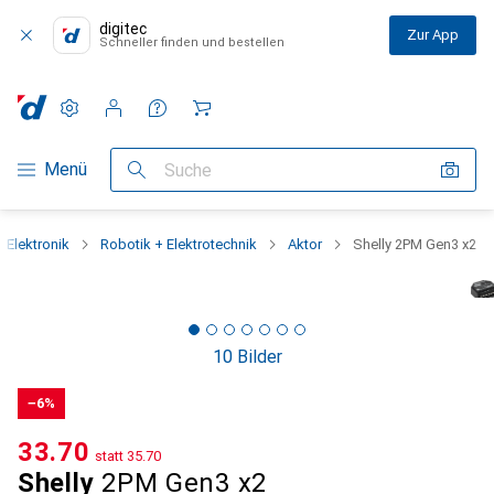
digitec
Zur App
Schneller finden und bestellen
Einstellungen
Kundenkonto
Vergleichslisten
Merklisten
Warenkorb
Navigation nach Kategorien
Menü
Suche
 Elektronik
Robotik + Elektrotechnik
Aktor
Shelly 2PM Gen3 x2
10 Bilder
−6%
CHF
33.70
statt
CHF
35.70
Shelly
2PM Gen3 x2