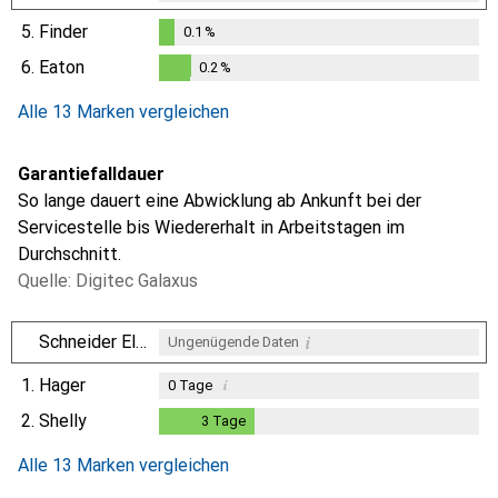
5.
Finder
0.1
%
0.1
%
6.
Eaton
0.2
%
0.2
%
Alle 13 Marken vergleichen
Garantiefalldauer
So lange dauert eine Abwicklung ab Ankunft bei der
Servicestelle bis Wiedererhalt in Arbeitstagen im
Durchschnitt.
Quelle: Digitec Galaxus
i
Schneider Electric
Ungenügende Daten
1.
Hager
i
0
Tage
2.
Shelly
3
Tage
3
Tage
i
i
Ungenügende Daten
Ungenügende Daten
Alle 13 Marken vergleichen