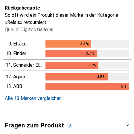
Rückgabequote
So oft wird ein Produkt dieser Marke in der Kategorie
«Relais» retourniert.
Quelle: Digitec Galaxus
9.
Eltako
3.3
%
3.3
%
10.
Finder
3.7
%
3.7
%
11.
Schneider Electric
3.8
%
3.8
%
12.
Aqara
4.5
%
4.5
%
13.
ABB
6
%
6
%
Alle 13 Marken vergleichen
Fragen zum Produkt
0