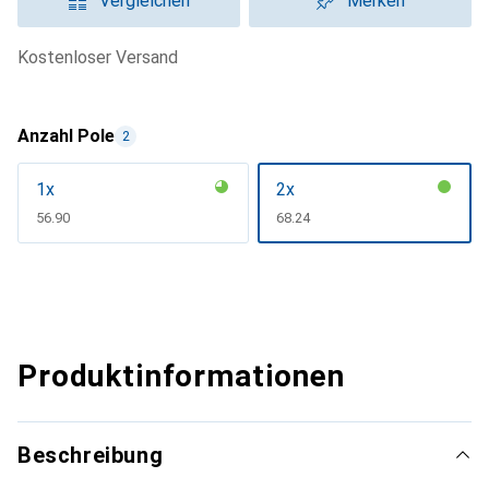
Vergleichen
Merken
kostenloser Versand
Anzahl Pole
2
1x
2x
CHF
56.90
CHF
68.24
Produktinformationen
Beschreibung