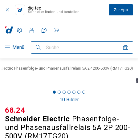
digitec
Zur App
Schneller finden und bestellen
Einstellungen
Kundenkonto
Vergleichslisten
Merklisten
Warenkorb
Navigation nach Kategorien
Menü
Suche
Electric Phasenfolge- und Phasenausfallrelais 5A 2P 200-500V (RM17TG20)
10 Bilder
CHF
68.24
Schneider Electric
Phasenfolge-
und Phasenausfallrelais 5A 2P 200-
500V (RM17TG20)