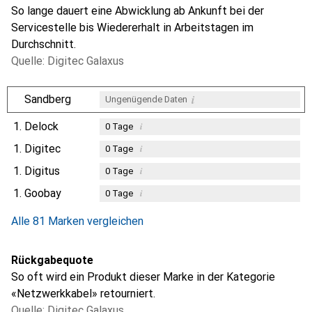
So lange dauert eine Abwicklung ab Ankunft bei der
Servicestelle bis Wiedererhalt in Arbeitstagen im
Durchschnitt.
Quelle: Digitec Galaxus
i
Sandberg
Ungenügende Daten
1.
Delock
i
0
Tage
1.
Digitec
i
0
Tage
1.
Digitus
i
0
Tage
1.
Goobay
i
0
Tage
Alle 81 Marken vergleichen
Rückgabequote
So oft wird ein Produkt dieser Marke in der Kategorie
«Netzwerkkabel» retourniert.
Quelle: Digitec Galaxus