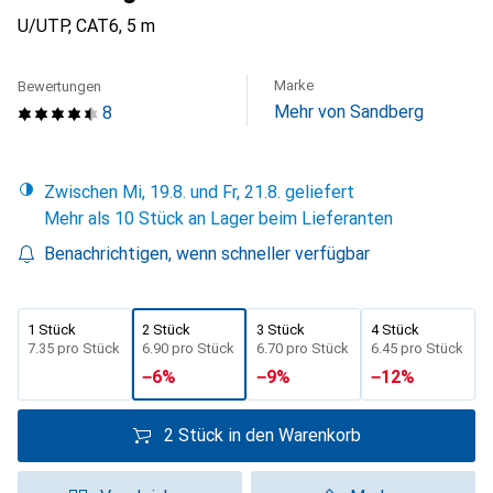
U/UTP, CAT6, 5 m
Marke
Bewertungen
Mehr von Sandberg
8
Zwischen Mi, 19.8. und Fr, 21.8. geliefert
Mehr als 10 Stück an Lager beim Lieferanten
Benachrichtigen, wenn schneller verfügbar
1 Stück
2 Stück
3 Stück
4 Stück
CHF
7.35
pro Stück
CHF
6.90
pro Stück
CHF
6.70
pro Stück
CHF
6.45
pro Stück
−
6
%
−
9
%
−
12
%
2 Stück in den Warenkorb