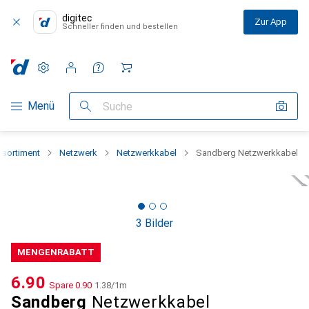
digitec
Zur App
Schneller finden und bestellen
Einstellungen
Kundenkonto
Vergleichslisten
Merklisten
Warenkorb
Navigation nach Kategorien
Menü
Suche
sortiment
Netzwerk
Netzwerkkabel
Sandberg Netzwerkkabel
3 Bilder
MENGENRABATT
CHF
6.90
Spare
CHF
0.90
CHF
1.38
/
1m
Sandberg
Netzwerkkabel