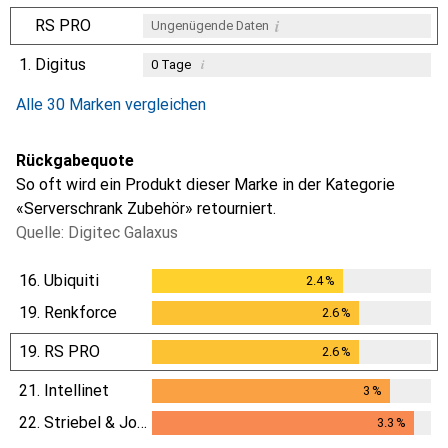
i
RS PRO
Ungenügende Daten
1.
Digitus
i
0
Tage
i
i
i
Ungenügende Daten
Ungenügende Daten
Ungenügende Daten
Alle 30 Marken vergleichen
Rückgabequote
So oft wird ein Produkt dieser Marke in der Kategorie
«Serverschrank Zubehör» retourniert.
Quelle: Digitec Galaxus
16.
Ubiquiti
2.4
%
2.4
%
19.
Renkforce
2.6
%
2.6
%
19.
RS PRO
2.6
%
2.6
%
21.
Intellinet
3
%
3
%
22.
Striebel & John
3.3
%
3.3
%