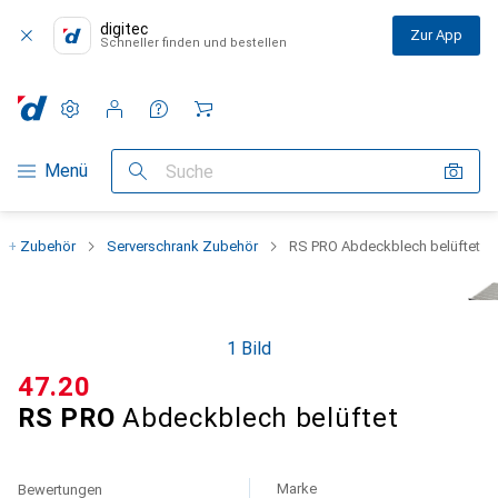
digitec
Zur App
Schneller finden und bestellen
Einstellungen
Kundenkonto
Vergleichslisten
Merklisten
Warenkorb
Navigation nach Kategorien
Menü
Suche
r + Zubehör
Serverschrank Zubehör
RS PRO Abdeckblech belüftet
1 Bild
CHF
47.20
RS PRO
Abdeckblech belüftet
Marke
Bewertungen