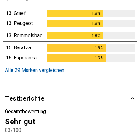
13.
Graef
1.8
%
1.8
%
13.
Peugeot
1.8
%
1.8
%
13.
Rommelsbacher
1.8
%
1.8
%
16.
Baratza
1.9
%
1.9
%
16.
Esperanza
1.9
%
1.9
%
Alle 29 Marken vergleichen
Testberichte
Gesamtbewertung
Sehr gut
83
/100