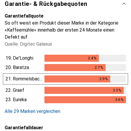
Garantie- & Rückgabequoten
Garantiefallquote
So oft weist ein Produkt dieser Marke in der Kategorie
«Kaffeemühle» innerhalb der ersten 24 Monate einen
Defekt auf.
Quelle: Digitec Galaxus
19.
De'Longhi
2.4
%
2.4
%
20.
Baratza
2.7
%
2.7
%
21.
Rommelsbacher
2.9
%
2.9
%
22.
Graef
3.5
%
3.5
%
23.
Eureka
3.6
%
3.6
%
Alle 29 Marken vergleichen
Garantiefalldauer