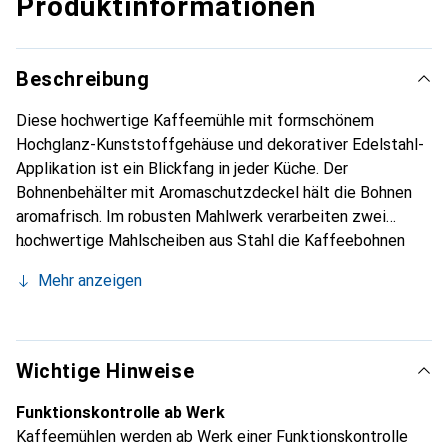
Produktinformationen
Beschreibung
Diese hochwertige Kaffeemühle mit formschönem
Hochglanz-Kunststoffgehäuse und dekorativer Edelstahl-
Applikation ist ein Blickfang in jeder Küche. Der
Bohnenbehälter mit Aromaschutzdeckel hält die Bohnen
aromafrisch. Im robusten Mahlwerk verarbeiten zwei
hochwertige Mahlscheiben aus Stahl die Kaffeebohnen
schonend bis zum eingestellten Mahlgrad, der individuell
Mehr anzeigen
von grob bis ganz fein eingestellt werden kann. Über einen
Drehwähler wird vorab die benötigte Pulvermenge (2 - 12
Tassen) gewählt. Der abnehmbare Pulverauffangbehälter
sorgt für eine leichte Entnahme des gemahlenen Kaffees
Wichtige Hinweise
und der herausnehmbare Mahlstempel für die einfache
Reinigung. Die praktische Kabelaufwicklung für nicht
Funktionskontrolle ab Werk
benötigtes Kabel rundet die angenehm einfache und
Kaffeemühlen werden ab Werk einer Funktionskontrolle