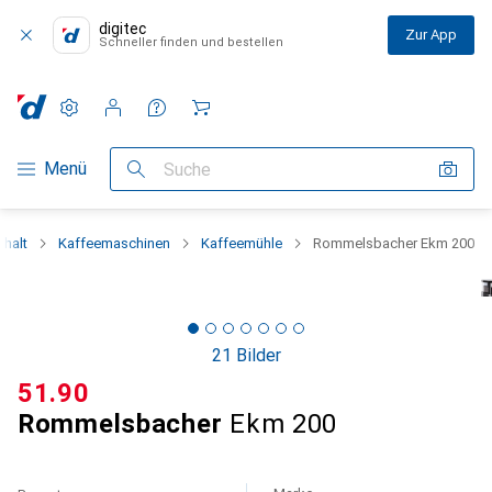
digitec
Zur App
Schneller finden und bestellen
Einstellungen
Kundenkonto
Vergleichslisten
Merklisten
Warenkorb
Navigation nach Kategorien
Menü
Suche
halt
Kaffeemaschinen
Kaffeemühle
Rommelsbacher Ekm 200
21 Bilder
CHF
51.90
Rommelsbacher
Ekm 200