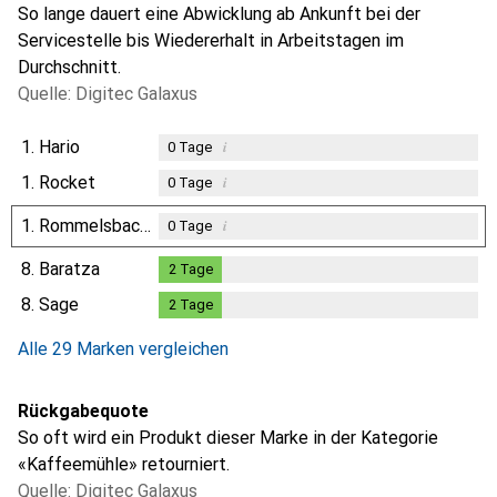
So lange dauert eine Abwicklung ab Ankunft bei der
Servicestelle bis Wiedererhalt in Arbeitstagen im
Durchschnitt.
Quelle: Digitec Galaxus
1.
Hario
i
0
Tage
1.
Rocket
i
0
Tage
1.
Rommelsbacher
i
0
Tage
8.
Baratza
2
Tage
2
Tage
8.
Sage
2
Tage
2
Tage
Alle 29 Marken vergleichen
Rückgabequote
So oft wird ein Produkt dieser Marke in der Kategorie
«Kaffeemühle» retourniert.
Quelle: Digitec Galaxus