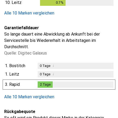
10.
Leitz
0.7
%
0.7
%
Alle 10 Marken vergleichen
Garantiefalldauer
So lange dauert eine Abwicklung ab Ankunft bei der
Servicestelle bis Wiedererhalt in Arbeitstagen im
Durchschnitt.
Quelle: Digitec Galaxus
1.
Bostitch
i
0
Tage
1.
Leitz
i
0
Tage
3.
Rapid
2
Tage
2
Tage
Alle 10 Marken vergleichen
Rückgabequote
So oft wird ein Produkt dieser Marke in der Kategorie