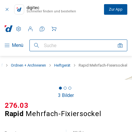
digitec
Zur App
Schneller finden und bestellen
Einstellungen
Kundenkonto
Vergleichslisten
Merklisten
Warenkorb
Navigation nach Kategorien
Menü
Suche
rf
Ordnen + Archivieren
Heftgerät
Rapid Mehrfach-Fixiersockel
3 Bilder
CHF
276.03
Rapid
Mehrfach-Fixiersockel