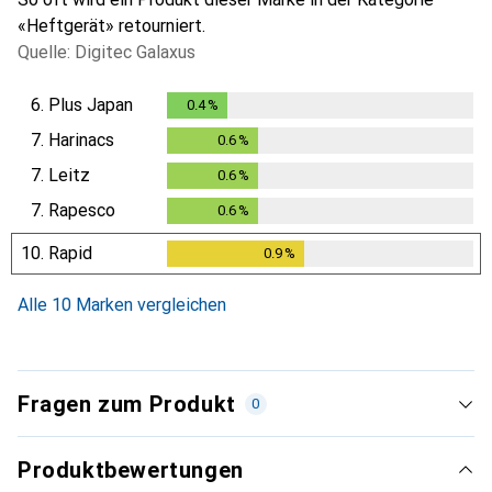
«Heftgerät» retourniert.
Quelle: Digitec Galaxus
6.
Plus Japan
0.4
%
0.4
%
7.
Harinacs
0.6
%
0.6
%
7.
Leitz
0.6
%
0.6
%
7.
Rapesco
0.6
%
0.6
%
10.
Rapid
0.9
%
0.9
%
Alle 10 Marken vergleichen
Fragen zum Produkt
0
Produktbewertungen