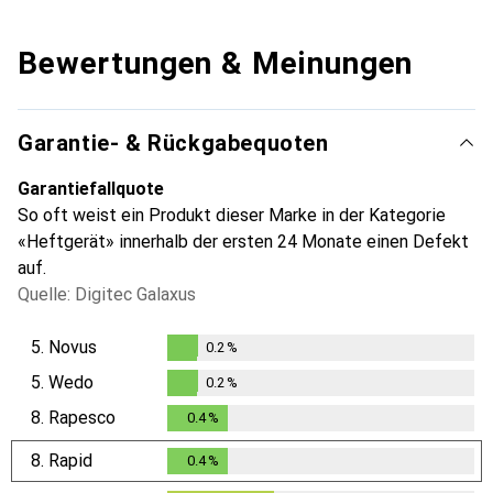
Bewertungen & Meinungen
Garantie- & Rückgabequoten
Garantiefallquote
So oft weist ein Produkt dieser Marke in der Kategorie
«Heftgerät» innerhalb der ersten 24 Monate einen Defekt
auf.
Quelle: Digitec Galaxus
5.
Novus
0.2
%
0.2
%
5.
Wedo
0.2
%
0.2
%
8.
Rapesco
0.4
%
0.4
%
8.
Rapid
0.4
%
0.4
%