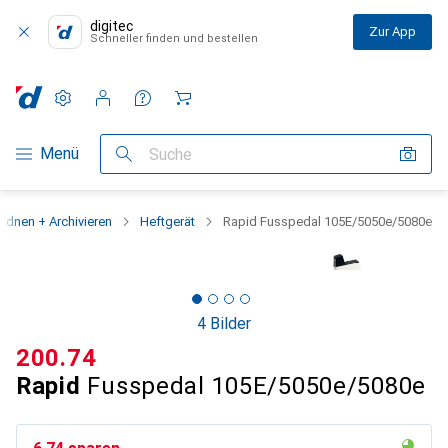
digitec
Zur App
Schneller finden und bestellen
Einstellungen
Kundenkonto
Vergleichslisten
Merklisten
Warenkorb
Navigation nach Kategorien
Menü
Suche
rdnen + Archivieren
Heftgerät
Rapid Fusspedal 105E/5050e/5080e
4 Bilder
CHF
200.74
Rapid
Fusspedal 105E/5050e/5080e