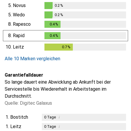
5.
Novus
0.2
%
0.2
%
5.
Wedo
0.2
%
0.2
%
8.
Rapesco
0.4
%
0.4
%
8.
Rapid
0.4
%
0.4
%
10.
Leitz
0.7
%
0.7
%
Alle 10 Marken vergleichen
Garantiefalldauer
So lange dauert eine Abwicklung ab Ankunft bei der
Servicestelle bis Wiedererhalt in Arbeitstagen im
Durchschnitt.
Quelle: Digitec Galaxus
1.
Bostitch
i
0
Tage
1.
Leitz
i
0
Tage