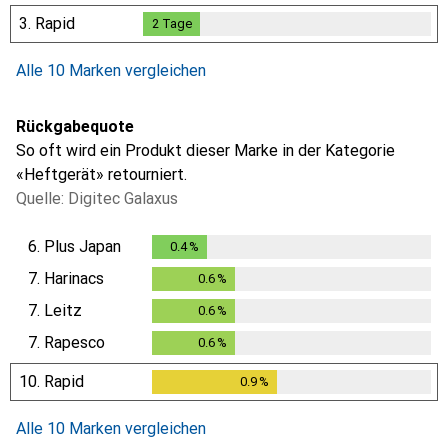
3.
Rapid
2
Tage
2
Tage
Alle 10 Marken vergleichen
Rückgabequote
So oft wird ein Produkt dieser Marke in der Kategorie
«Heftgerät» retourniert.
Quelle: Digitec Galaxus
6.
Plus Japan
0.4
%
0.4
%
7.
Harinacs
0.6
%
0.6
%
7.
Leitz
0.6
%
0.6
%
7.
Rapesco
0.6
%
0.6
%
10.
Rapid
0.9
%
0.9
%
Alle 10 Marken vergleichen