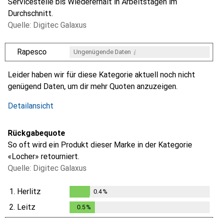
Servicestelle bis Wiedererhalt in Arbeitstagen im
Durchschnitt.
Quelle: Digitec Galaxus
i
Rapesco
Ungenügende Daten
i
i
Ungenügende Daten
Ungenügende Daten
Leider haben wir für diese Kategorie aktuell noch nicht
genügend Daten, um dir mehr Quoten anzuzeigen.
Detailansicht
Rückgabequote
So oft wird ein Produkt dieser Marke in der Kategorie
«Locher» retourniert.
Quelle: Digitec Galaxus
1.
Herlitz
0.4
%
0.4
%
2.
Leitz
0.5
%
0.5
%