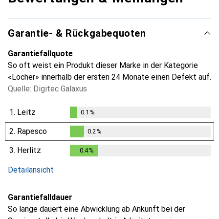
Garantie- & Rückgabequoten
Garantiefallquote
So oft weist ein Produkt dieser Marke in der Kategorie
«Locher» innerhalb der ersten 24 Monate einen Defekt auf.
Quelle: Digitec Galaxus
1.
Leitz
0.1
%
0.1
%
2.
Rapesco
0.2
%
0.2
%
3.
Herlitz
0.4
%
0.4
%
Detailansicht
Garantiefalldauer
So lange dauert eine Abwicklung ab Ankunft bei der