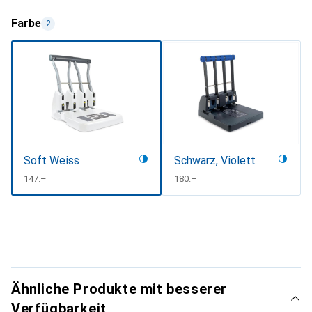
Farbe
2
Soft Weiss
Schwarz, Violett
CHF
147.–
CHF
180.–
Ähnliche Produkte mit besserer
Verfügbarkeit