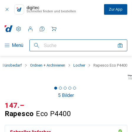
digitec
Zur App
Schneller finden und bestellen
Einstellungen
Kundenkonto
Vergleichslisten
Merklisten
Warenkorb
Navigation nach Kategorien
Menü
Suche
Bürobedarf
Ordnen + Archivieren
Locher
Rapesco Eco P4400
5 Bilder
CHF
147.–
Rapesco
Eco P4400