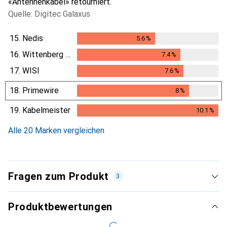
«Antennenkabel» retourniert.
Quelle: Digitec Galaxus
15.
Nedis
5.6
%
5.6
%
16.
Wittenberg Antennen
7.4
%
7.4
%
17.
WISI
7.6
%
7.6
%
18.
Primewire
8
%
8
%
19.
Kabelmeister
10.1
%
10.1
%
Alle 20 Marken vergleichen
Fragen zum Produkt
3
Produktbewertungen