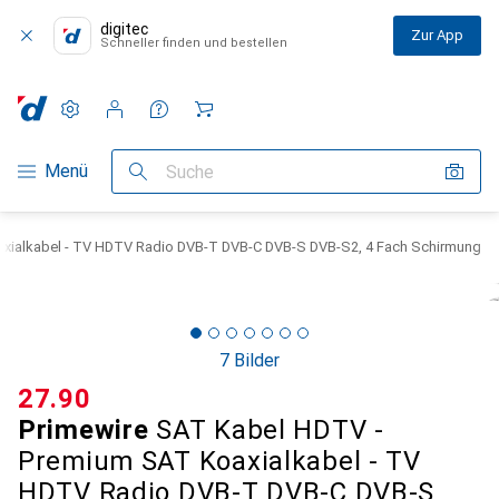
digitec
Zur App
Schneller finden und bestellen
Einstellungen
Kundenkonto
Vergleichslisten
Merklisten
Warenkorb
Navigation nach Kategorien
Menü
Suche
xialkabel - TV HDTV Radio DVB-T DVB-C DVB-S DVB-S2, 4 Fach Schirmung
7 Bilder
CHF
27.90
Primewire
SAT Kabel HDTV -
Premium SAT Koaxialkabel - TV
HDTV Radio DVB-T DVB-C DVB-S