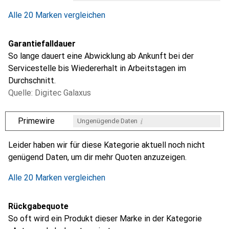
Alle 20 Marken vergleichen
Garantiefalldauer
So lange dauert eine Abwicklung ab Ankunft bei der
Servicestelle bis Wiedererhalt in Arbeitstagen im
Durchschnitt.
Quelle: Digitec Galaxus
i
Primewire
Ungenügende Daten
i
i
i
i
Ungenügende Daten
Ungenügende Daten
Ungenügende Daten
Ungenügende Daten
Leider haben wir für diese Kategorie aktuell noch nicht
genügend Daten, um dir mehr Quoten anzuzeigen.
Alle 20 Marken vergleichen
Rückgabequote
So oft wird ein Produkt dieser Marke in der Kategorie