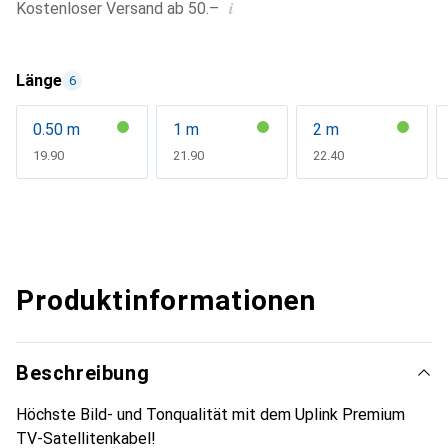
i
Kostenloser Versand ab 50.–
Länge
6
0.50 m
1 m
2 m
CHF
19.90
CHF
21.90
CHF
22.40
Produktinformationen
Beschreibung
Höchste Bild- und Tonqualität mit dem Uplink Premium
TV-Satellitenkabel!