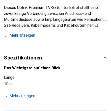
Dieses Uplink Premium TV-Satellitenkabel stellt eine
zuverlässige Verbindung zwischen Anschluss- und
Multimediadose sowie Empfangsgeräten wie Fernsehern,
Sat-Receivern, Kabelmodems und Kabelroutern her. Es
wurde speziell für die hohen Anforderungen des digitalen
Mehr anzeigen
Fernsehzeitalters entwickelt und produziert. Daten
(Internet) können an Kabelmodems und Routern
übertragen werden. Die passgenauen Anschlüsse mit
vergoldeten Kontakten versprechen eine optimale
Spezifikationen
Verbindung und eine gleichbleibend hohe
Übertragungsqualität.
Das Wichtigste auf einen Blick
Länge
10 m
Mehr anzeigen