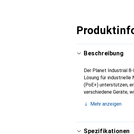
Produktinf
Beschreibung
Der Planet Industrial 8
Lösung für industriell
(PoE+) unterstützen, e
verschiedene Geräte, w
erweiterte Temperaturbe
Mehr anzeigen
anspruchsvollen Umgebu
Integration in bestehe
Gbit/s und Unterstützu
Flexibilität. Die Wandm
Spezifikationen