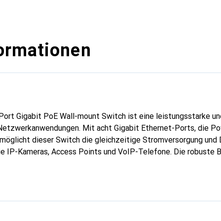
ormationen
-Port Gigabit PoE Wall-mount Switch ist eine leistungsstarke un
e Netzwerkanwendungen. Mit acht Gigabit Ethernet-Ports, die P
rmöglicht dieser Switch die gleichzeitige Stromversorgung und
ie IP-Kameras, Access Points und VoIP-Telefone. Die robuste 
reich von -40 bis +75 Grad Celsius machen ihn ideal für den Ei
ngen. Der Switch bietet umfassende Verwaltungsfunktionen, d
nde Netzwerkinfrastrukturen ermöglichen. Mit einer Switching-K
ng für verschiedene Netzwerkprotokolle gewährleistet er eine 
ontageoption sorgt für eine platzsparende Installation, während