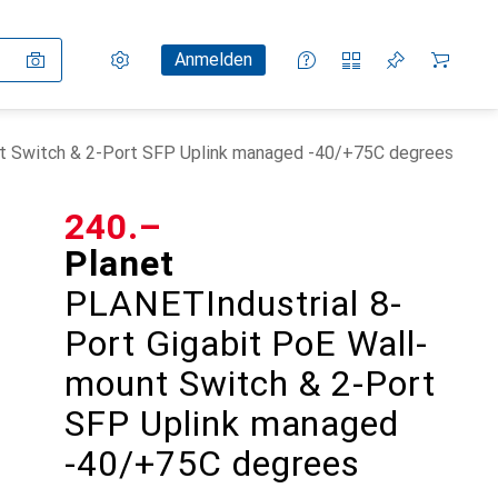
Einstellungen
Kundenkonto
Vergleichslisten
Merklisten
Warenkorb
Anmelden
nt Switch & 2-Port SFP Uplink managed -40/+75C degrees
CHF
240.–
Planet
PLANETIndustrial 8-
Port Gigabit PoE Wall-
mount Switch & 2-Port
SFP Uplink managed
-40/+75C degrees