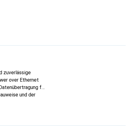
d zuverlässige
ower over Ethernet
 Datenübertragung für
Bauweise und der
nsatz in
ie eine einfache
apazität von 20
hohe Leistung und
 die DIN-