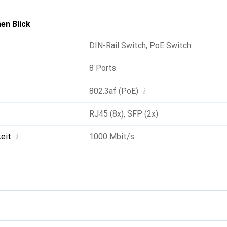
liche Installationsmöglichkeiten bietet.
en Blick
DIN-Rail Switch
,
PoE Switch
8 Ports
i
802.3af (PoE)
RJ45 (8x)
,
SFP (2x)
i
eit
1000 Mbit/s
g