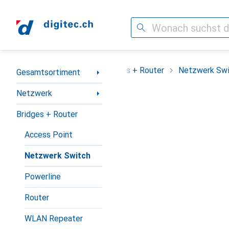
Suche
Navigation nach Kategorien
sortiment
Netzwerk
Bridges + Router
Netzwerk Swi
Gesamtsortiment
Netzwerk
Bridges + Router
Access Point
Netzwerk Switch
Powerline
Router
WLAN Repeater