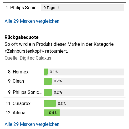
1.
Philips Sonicare
i
0
Tage
Alle 29 Marken vergleichen
Rückgabequote
So oft wird ein Produkt dieser Marke in der Kategorie
«Zahnbürstenkopf» retourniert.
Quelle: Digitec Galaxus
8.
Hermex
0.1
%
0.1
%
9.
Clean
0.2
%
0.2
%
9.
Philips Sonicare
0.2
%
0.2
%
11.
Curaprox
0.3
%
0.3
%
12.
Ailoria
0.4
%
0.4
%
Alle 29 Marken vergleichen