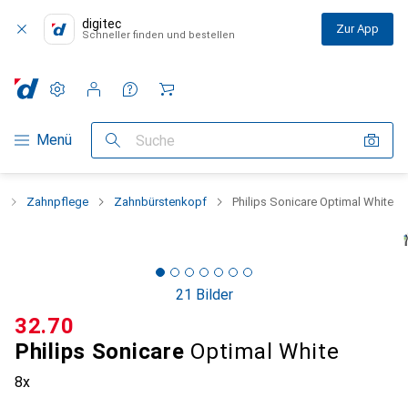
digitec
Zur App
Schneller finden und bestellen
Einstellungen
Kundenkonto
Vergleichslisten
Merklisten
Warenkorb
Navigation nach Kategorien
Menü
Suche
t
Zahnpflege
Zahnbürstenkopf
Philips Sonicare Optimal White
21 Bilder
CHF
32.70
Philips Sonicare
Optimal White
8x