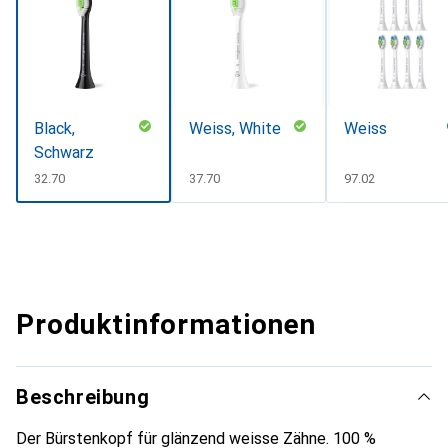
Black,
Weiss, White
Weiss
Schwarz
CHF
32.70
CHF
37.70
CHF
97.02
Produktinformationen
Beschreibung
Der Bürstenkopf für glänzend weisse Zähne. 100 %