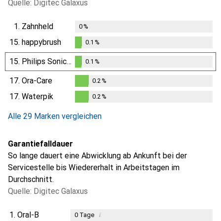
Quelle: Digitec Galaxus
1.
Zahnheld
0
%
15.
happybrush
0.1
%
0.1
%
15.
Philips Sonicare
0.1
%
0.1
%
17.
Ora-Care
0.2
%
0.2
%
17.
Waterpik
0.2
%
0.2
%
Alle 29 Marken vergleichen
Garantiefalldauer
So lange dauert eine Abwicklung ab Ankunft bei der
Servicestelle bis Wiedererhalt in Arbeitstagen im
Durchschnitt.
Quelle: Digitec Galaxus
1.
Oral-B
i
0
Tage