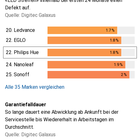
«LED Streifen» innerhalb der ersten 24 Monate einen
Defekt auf.
Quelle: Digitec Galaxus
20.
Ledvance
1.7
%
1.7
%
22.
EGLO
1.8
%
1.8
%
22.
Philips Hue
1.8
%
1.8
%
24.
Nanoleaf
1.9
%
1.9
%
25.
Sonoff
2
%
2
%
Alle 35 Marken vergleichen
Garantiefalldauer
So lange dauert eine Abwicklung ab Ankunft bei der
Servicestelle bis Wiedererhalt in Arbeitstagen im
Durchschnitt.
Quelle: Digitec Galaxus