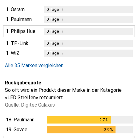
1.
Osram
i
0
Tage
1.
Paulmann
i
0
Tage
1.
Philips Hue
i
0
Tage
1.
TP-Link
i
0
Tage
1.
WiZ
i
0
Tage
Alle 35 Marken vergleichen
Rückgabequote
So oft wird ein Produkt dieser Marke in der Kategorie
«LED Streifen» retourniert.
Quelle: Digitec Galaxus
18.
Paulmann
2.7
%
2.7
%
19.
Govee
2.9
%
2.9
%