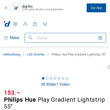
digitec
Zur App
Schneller finden und bestellen
Einstellungen
Kundenkonto
Vergleichslisten
Merklisten
Warenkorb
Navigation nach Kategorien
Menü
Suche
g Beleuchtung
LED Streifen
Philips Hue Play Gradient Lightstrip 55"
38 Bilder
1 Video
CHF
153.–
Philips Hue
Play Gradient Lightstrip
55"