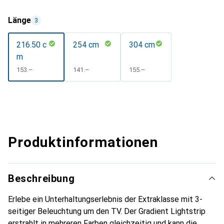
Länge
3
216.50 c
254 cm
304 cm
m
CHF
153.–
CHF
141.–
CHF
155.–
Produktinformationen
Beschreibung
Erlebe ein Unterhaltungserlebnis der Extraklasse mit 3-
seitiger Beleuchtung um den TV. Der Gradient Lightstrip
erstrahlt in mehreren Farben gleichzeitig und kann die