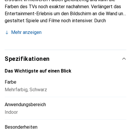
Farben des TVs noch exakter nachahmen. Verlängert das
Entertainment-Erlebnis um den Bildschirm an die Wand und
gestaltet Spiele und Filme noch intensiver. Durch
fliessende Farbübergänge entsteht ein einzigartiger
Mehr anzeigen
Farbverlauf hinter dem Fernseher. Personalisiere die
Geschwindigkeit und Intensität der Lichteffekte in der
Hue App. In Kombination mit der Philips Hue Play HDMI
Sync Box kreierst du ein beeindruckendes Medienerlebnis,
Spezifikationen
bei dem dein Lightstrip synchron zu den Inhalten auf
deinem Fernseher die Farbe verändert. Dieser Lightstrip
Das Wichtigste auf einen Blick
passt für Fernseher mit einem Durchmesser von 55 bis 60
Farbe
Zoll. Inklusive Netzteil und Eckverbinder.
Mehrfarbig
,
Schwarz
Anwendungsbereich
Indoor
Besonderheiten