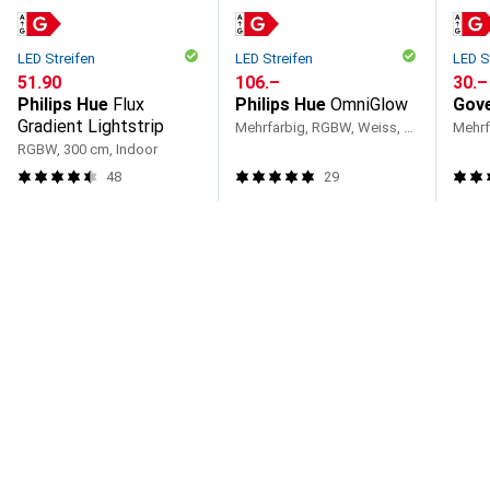
LED Streifen
LED Streifen
LED S
CHF
51.90
CHF
106.–
CHF
30.–
Philips Hue
Flux
Philips Hue
OmniGlow
Gov
Gradient Lightstrip
Mehrfarbig, RGBW, Weiss, 300 cm, Indoor
RGBW, 300 cm, Indoor
48
29