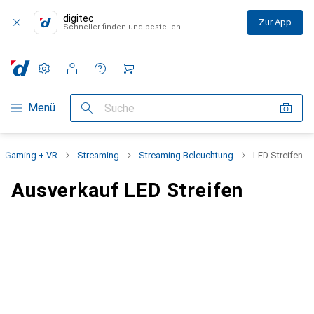
digitec
Zur App
Schneller finden und bestellen
Einstellungen
Kundenkonto
Vergleichslisten
Merklisten
Warenkorb
Navigation nach Kategorien
Menü
Suche
Gaming + VR
Streaming
Streaming Beleuchtung
LED Streifen
Ausverkauf LED Streifen